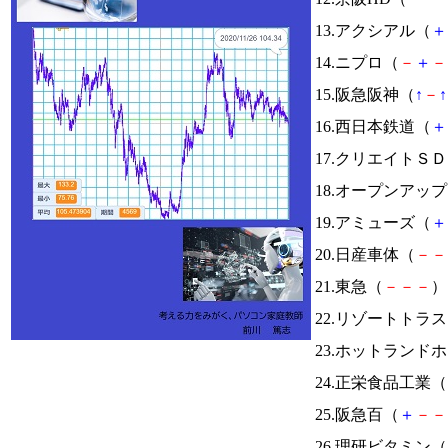
13.アクシアル（
＋
14.ニプロ（
－
＋
－
15.阪急阪神（
↑
－
↑
16.西日本鉄道（
＋
17.クリエイトＳ
18.オープンアッ
19.アミューズ（
＋
20.日産車体（
－
－
21.東急（
－
－
－
） 
22.リゾートトラ
23.ホットランド
24.正栄食品工業（
25.阪急百（
＋
－
－
26.理研ビタミン（