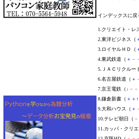
インデックスに戻
1.クリエイト・レ
2.東洋ビジネス（
3.ロイヤルＨＤ（
4.東武鉄道（
＋
－
5.ＪＡＣリクルー
6.名古屋鉄道（
＋
7.京王電鉄（
↓
－
－
8.鎌倉新書（
＋
＋
↑
9.大和ハウス（
＋
10.テレビ朝日（
－
11.カッパ・クリ
12.京阪HD（
－
－