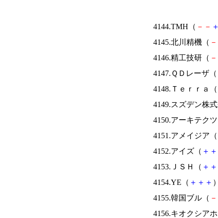
4144.TMH（
－
－
4145.北川精機（
－
4146.精工技研（
－
4147.ＱＤレーザ（
4148.Ｔｅｒｒａ（
4149.スズデン株
4150.アーキテク
4151.アメイジア（
4152.アイズ（
＋
＋
4153.ＪＳＨ（
＋
＋
4154.YE（
＋
＋
＋
）
4155.韓国ブル（
－
4156.キオクシ