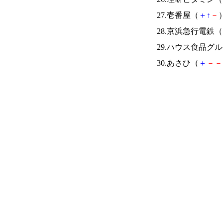
27.壱番屋（
＋
↑
－
）
28.京浜急行電鉄（
29.ハウス食品グ
30.あさひ（
＋
－
－