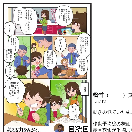
松竹
（
＋
－
－
）(東
1.871%
動きの似ていた株
移動平均線の株価
赤＝株価が平均よ