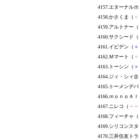
4157.エターナ
4158.かさくま（
－
4159.アルトナー（
4160.サクシード（
4161.イビデン（
＋
4162.Ｍマート（
－
4163.トーシン（
＋
4164.ジィ・シィ
4165.トーメンデ
4166.ｍｏｎｏＡ
4167.ニレコ（
－
－
4168.フィーチャ（
4169.シリコンス
4170.三井住友ト