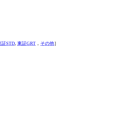
東証STD
,
東証GRT
，
その他
］