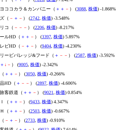
ツキヨココカラ＆カンパニー（
＋
＋
－
） (
3088
,
株価
) -1.868%
ーズ（
－
＋
－
） (
2742
,
株価
) -3.548%
グリコ（
－
－
－
） (
2206
,
株価
) -8.217%
ドールHD（
＋
＋
－
） (
3397
,
株価
) 5.897%
テレビHD（
－
＋
－
） (
9404
,
株価
) -4.230%
ントリービバレッジ&フード（
＋
－
－
） (
2587
,
株価
) -3.592%
＋
↓
－
） (
9005
,
株価
) -2.342%
Ｍ（
＋
＋
－
） (
3050
,
株価
) -0.266%
食品HD（
＋
－
－
） (
2897
,
株価
) -4.606%
本旅客鉄道（
＋
＋
－
） (
9021
,
株価
) 0.854%
ＤＩ（
＋
＋
－
） (
9433
,
株価
) 4.347%
ンＨ（
＋
＋
－
） (
2503
,
株価
) -0.667%
た（
－
＋
－
） (
2733
,
株価
) -0.910%
旅客鉄道（
＋
＋
－
） (
9022
,
株価
) 7.614%