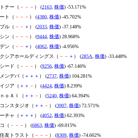
アルトナー（
－
－
－
） (
2163
,
株価
) -53.171%
Ｍマート（
－
－
－
） (
4380
,
株価
) -45.702%
韓国ブル（
－
－
＋
） (
2033
,
株価
) -37.148%
トーシン（
－
－
－
） (
9444
,
株価
) 28.968%
イビデン（
－
－
＋
） (
4062
,
株価
) -4.956%
キオクシアホールディングス（
－
－
＋
） (
285A
,
株価
) -33.448%
サクシード（
－
－
－
） (
9256
,
株価
) -67.146%
トーメンデバ（
＋
＋
＋
） (
2737
,
株価
) 104.281%
アメイジア（
＋
＋
－
） (
4424
,
株価
) 8.239%
ｍｏｎｏＡＩ（
＋
＋
－
） (
5240
,
株価
) 64.394%
シリコンスタジオ（
＋
＋
－
） (
3907
,
株価
) 72.571%
フィーチャ（
＋
＋
＋
） (
4052
,
株価
) 62.393%
レコ（
－
－
－
） (
6863
,
株価
) -69.015%
三井住友トラスト（
－
－
－
） (
8309
,
株価
) -74.602%