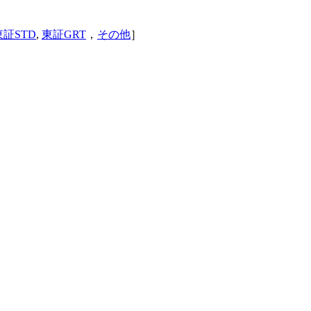
東証STD
,
東証GRT
，
その他
］