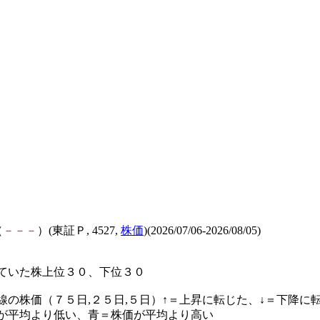
（
－
－
－
）(東証Ｐ, 4527,
株価
)(2026/07/06-2026/08/05)
ていた株上位３０、下位３０
線の株価（７５日,２５日,５日）↑＝上昇に転じた、↓＝下降に
が平均より低い、青＝株価が平均より高い