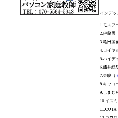
インデッ
1.モス
2.伊藤園
3.亀田製
4.ロイヤ
5.ハイデ
6.船井総
7.東映（
8.キッコ
9.しまむ
10.イズ
11.COT
12.コロ