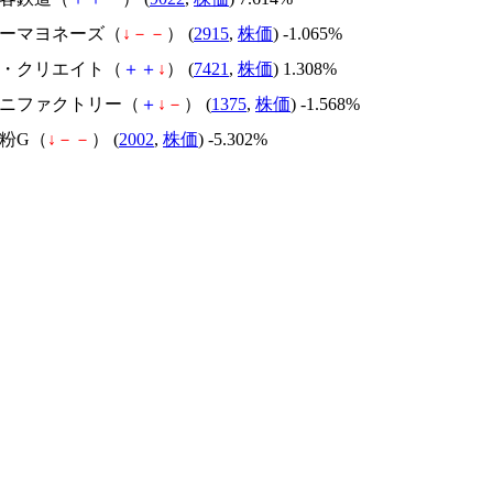
ンコーマヨネーズ（
↓
－
－
） (
2915
,
株価
) -1.065%
ッパ・クリエイト（
＋
＋
↓
） (
7421
,
株価
) 1.308%
キグニファクトリー（
＋
↓
－
） (
1375
,
株価
) -1.568%
製粉G（
↓
－
－
） (
2002
,
株価
) -5.302%