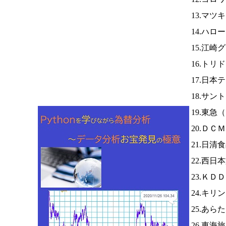
13.マ
14.ハロ
15.江崎
16.トリ
17.日本
18.サ
19.東急（
20.ＤＣ
21.日清
22.西日
23.ＫＤ
24.キリ
25.あら
26.東海