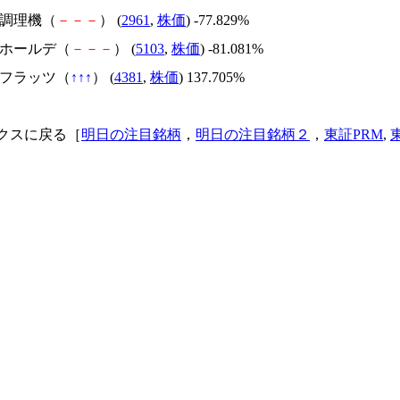
日本調理機（
－
－
－
） (
2961
,
株価
) -77.829%
昭和ホールデ（
－
－
－
） (
5103
,
株価
) -81.081%
ビーフラッツ（
↑
↑
↑
） (
4381
,
株価
) 137.705%
クスに戻る［
明日の注目銘柄
，
明日の注目銘柄２
，
東証PRM
,