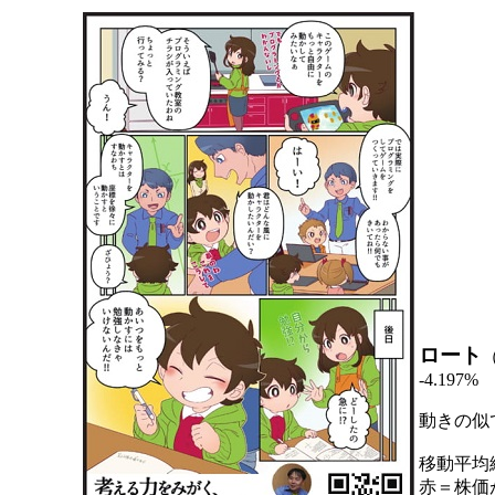
ロート
-4.197%
動きの似
移動平均
赤＝株価