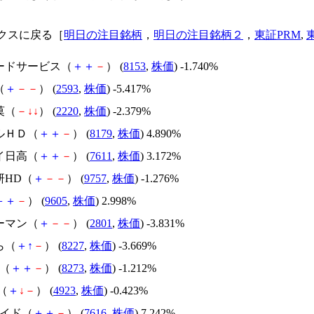
クスに戻る［
明日の注目銘柄
，
明日の注目銘柄２
，
東証PRM
,
フードサービス（
＋
＋
－
） (
8153
,
株価
) -1.740%
（
＋
－
－
） (
2593
,
株価
) -5.417%
菓（
－
↓
↓
） (
2220
,
株価
) -2.379%
ルＨＤ（
＋
＋
－
） (
8179
,
株価
) 4.890%
イ日高（
＋
＋
－
） (
7611
,
株価
) 3.172%
研HD（
＋
－
－
） (
9757
,
株価
) -1.276%
＋
＋
－
） (
9605
,
株価
) 2.998%
ーマン（
＋
－
－
） (
2801
,
株価
) -3.831%
ら（
＋
↑
－
） (
8227
,
株価
) -3.669%
ミ（
＋
＋
－
） (
8273
,
株価
) -1.212%
A（
＋
↓
－
） (
4923
,
株価
) -0.423%
ワイド（
＋
＋
－
） (
7616
,
株価
) 7.242%