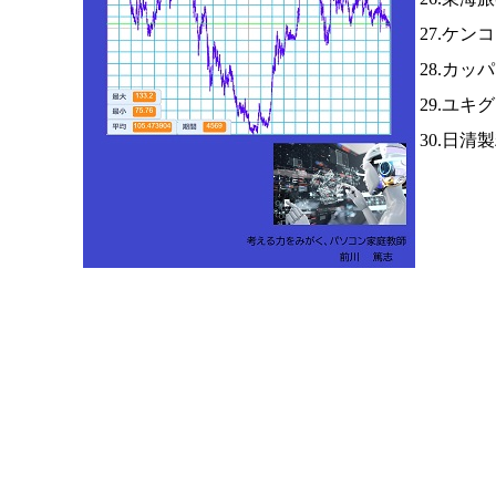
27.ケ
28.カ
29.ユ
30.日清