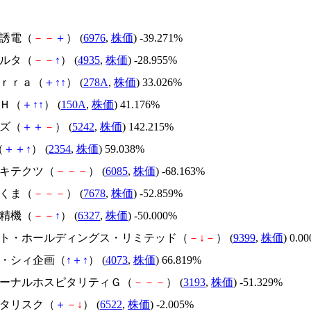
太陽誘電（
－
－
＋
） (
6976
,
株価
) -39.271%
リベルタ（
－
－
↑
） (
4935
,
株価
) -28.955%
Ｔｅｒｒａ（
＋
↑
↑
） (
278A
,
株価
) 33.026%
ＳＨ（
＋
↑
↑
） (
150A
,
株価
) 41.176%
イズ（
＋
＋
－
） (
5242
,
株価
) 142.215%
（
＋
＋
↑
） (
2354
,
株価
) 59.038%
アーキテクツ（
－
－
－
） (
6085
,
株価
) -68.163%
かさくま（
－
－
－
） (
7678
,
株価
) -52.859%
北川精機（
－
－
↑
） (
6327
,
株価
) -50.000%
.ビート・ホールディングス・リミテッド（
－
↓
－
） (
9399
,
株価
) 0.0
ジィ・シィ企画（
↑
＋
↑
） (
4073
,
株価
) 66.819%
エターナルホスピタリティＧ（
－
－
－
） (
3193
,
株価
) -51.329%
アスタリスク（
＋
－
↓
） (
6522
,
株価
) -2.005%