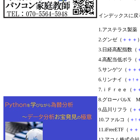
インデックスに戻
1.アステラス製薬
2.グンゼ（
＋
＋
＋
）
3.日経高配指数（
4.高配当低ボラ（
5.サンゲツ（
＋
＋
6.リンナイ（
＋
↑
＋
7.ｉＦｒｅｅ（
＋
8.グローバルX Mor
9.品川リフラ（
＋
10.ファルコ（
＋
↑
11.iFreeETF（
＋
＋
12.アコム株式会