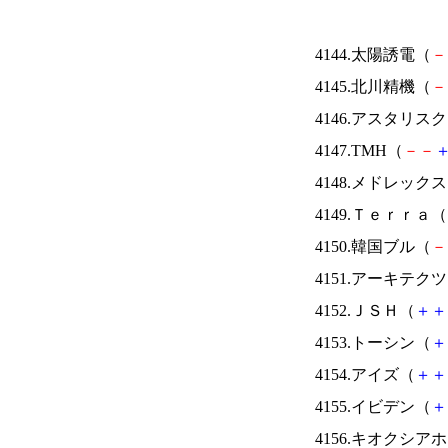
4144.太陽誘電（
－
4145.北川精機（
－
4146.アスタリス
4147.TMH（
－
－
4148.メドレック
4149.Ｔｅｒｒａ（
4150.韓国ブル（
－
4151.アーキテク
4152.ＪＳＨ（
＋
＋
4153.トーシン（
＋
4154.アイズ（
＋
＋
4155.イビデン（
＋
4156.キオクシ