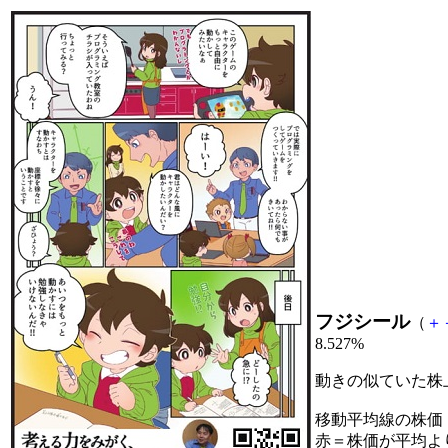
フジシール
（
＋
8.527%
動きの似ていた株
移動平均線の株価
赤＝株価が平均よ