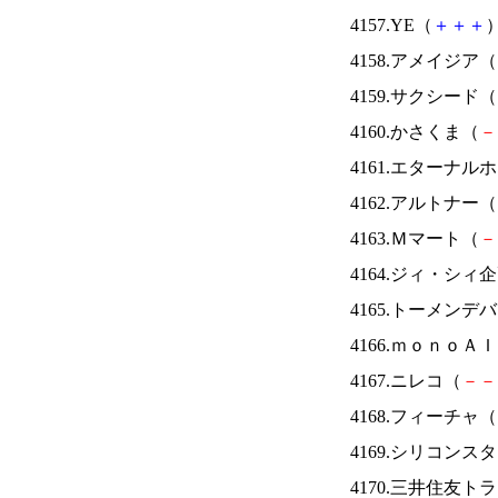
4157.YE（
＋
＋
＋
）
4158.アメイジア（
4159.サクシード（
4160.かさくま（
－
4161.エターナ
4162.アルトナー（
4163.Ｍマート（
－
4164.ジィ・シィ
4165.トーメンデ
4166.ｍｏｎｏＡ
4167.ニレコ（
－
－
4168.フィーチャ（
4169.シリコンス
4170.三井住友ト