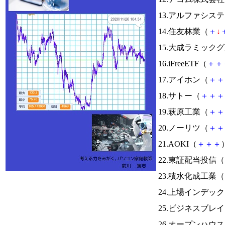
13.アルファシス
14.住友林業（
＋
↓
15.大成ラミック
16.iFreeETF（
＋
＋
17.アイホン（
＋
＋
18.サトー（
＋
＋
＋
19.萩原工業（
＋
＋
20.ノーリツ（
＋
＋
21.AOKI（
＋
＋
＋
22.東証配当投信（
23.積水化成工業（
24.上場インデッ
25.ビジネスブレ
26.オープンハウ