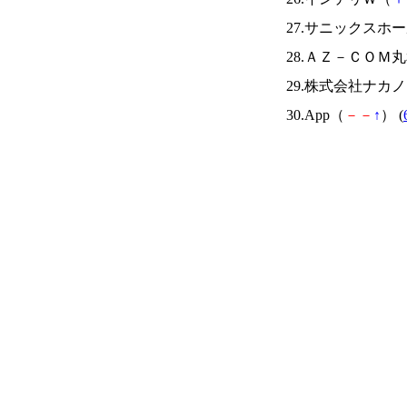
27.サニックスホ
28.ＡＺ－ＣＯＭ
29.株式会社ナカ
30.App（
－
－
↑
） (