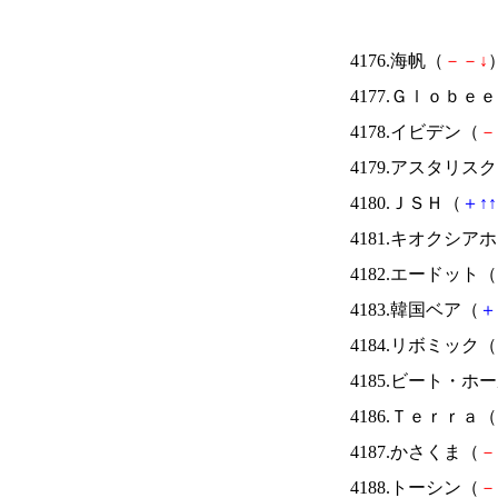
4176.海帆（
－
－
↓
）
4177.Ｇｌｏｂｅ
4178.イビデン（
－
4179.アスタリス
4180.ＪＳＨ（
＋
↑
↑
4181.キオクシ
4182.エードット（
4183.韓国ベア（
＋
4184.リボミック（
4185.ビート・
4186.Ｔｅｒｒａ（
4187.かさくま（
－
4188.トーシン（
－