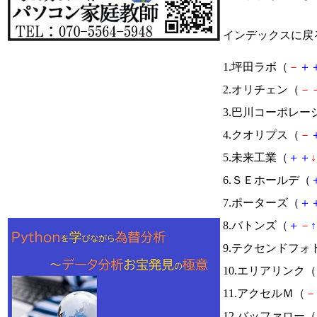
インデックスに戻
1.坪田ラボ（
－
＋
2.オリチェン（
－
3.巴川コーポレー
4.クオリプス（
－
5.未来工業（
＋
＋
↓
6.ＳＥホールデ（
7.ポーターズ（
＋
8.バトンズ（
＋
－
↑
9.テクセンドフォ
10.エリアリンク（
11.アクセルＭ（
－
12.バッファロー（