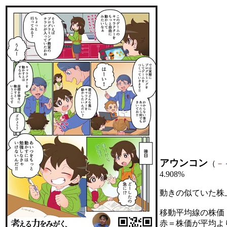
アウンコン
（
－
4.908%
動きの似ていた株
移動平均線の株価
赤＝株価が平均よ