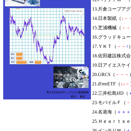
13.片倉コープア
14.日本製紙（
↓
－
15.芝浦機械（
－
－
16.グラッドキュ
17.ＹＫＴ（
－
－
↑
）
18.佐田建設株式
19.日アイエスケ
20.GRCS（
－
－
－
21.iFreeETF（
↓
↓
－
22.三井松島HD（
23.モバイルＦ（
－
24.名港海（
＋
＋
＋
25.Ｈｅａｒｔｓ
26.インテリＷ（
＋