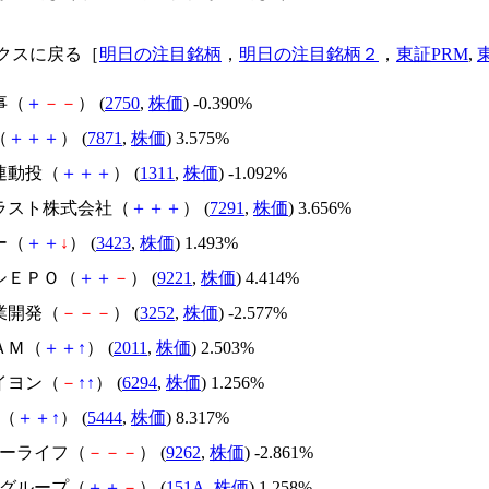
クスに戻る［
明日の注目銘柄
，
明日の注目銘柄２
，
東証PRM
,
事（
＋
－
－
） (
2750
,
株価
) -0.390%
（
＋
＋
＋
） (
7871
,
株価
) 3.575%
連動投（
＋
＋
＋
） (
1311
,
株価
) -1.092%
プラスト株式会社（
＋
＋
＋
） (
7291
,
株価
) 3.656%
ー（
＋
＋
↓
） (
3423
,
株価
) 1.493%
ハシＥＰＯ（
＋
＋
－
） (
9221
,
株価
) 4.414%
業開発（
－
－
－
） (
3252
,
株価
) -2.577%
ＡＭ（
＋
＋
↑
） (
2011
,
株価
) 2.503%
イヨン（
－
↑
↑
） (
6294
,
株価
) 1.256%
工（
＋
＋
↑
） (
5444
,
株価
) 8.317%
バーライフ（
－
－
－
） (
9262
,
株価
) -2.861%
ブグループ（
＋
＋
－
） (
151A
,
株価
) 1.258%