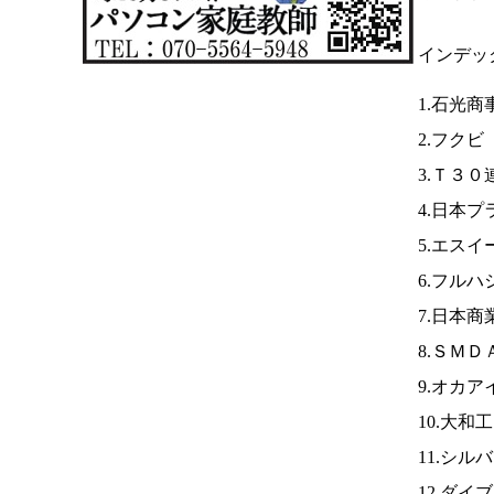
インデッ
1.石光商
2.フクビ
3.Ｔ３０
4.日本
5.エスイ
6.フル
7.日本商
8.ＳＭＤ
9.オカア
10.大和
11.シル
12.ダイ