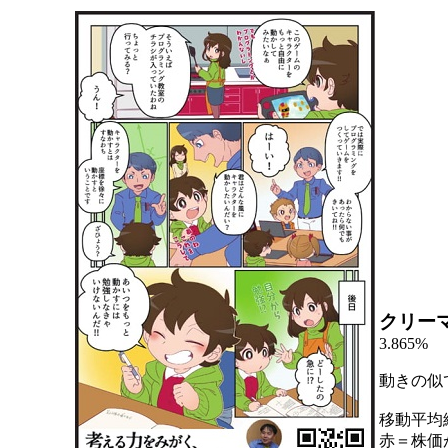
クリー
3.865%
動きの似
移動平均
赤＝株価