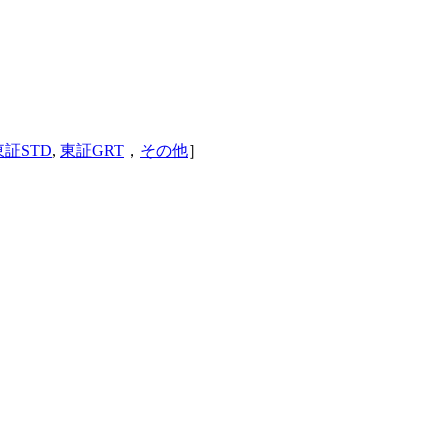
東証STD
,
東証GRT
，
その他
］