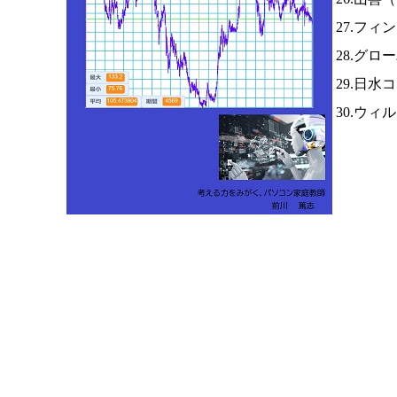
27.フィ
28.グロ
29.日水
30.ウィ