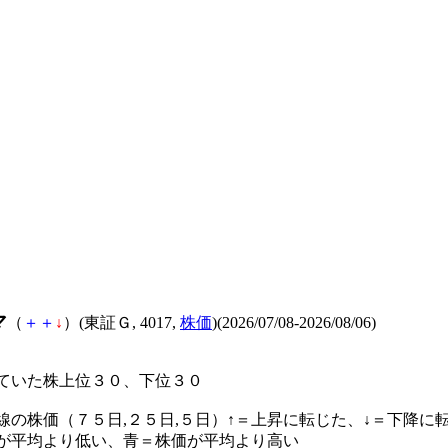
マ
（
＋
＋
↓
）(東証Ｇ, 4017,
株価
)(2026/07/08-2026/08/06)
ていた株上位３０、下位３０
線の株価（７５日,２５日,５日）↑＝上昇に転じた、↓＝下降に
が平均より低い、青＝株価が平均より高い