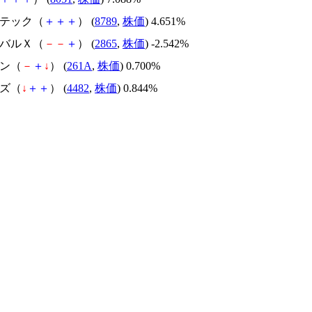
ンテック（
＋
＋
＋
） (
8789
,
株価
) 4.651%
ーバルＸ（
－
－
＋
） (
2865
,
株価
) -2.542%
コン（
－
＋
↓
） (
261A
,
株価
) 0.700%
ルズ（
↓
＋
＋
） (
4482
,
株価
) 0.844%