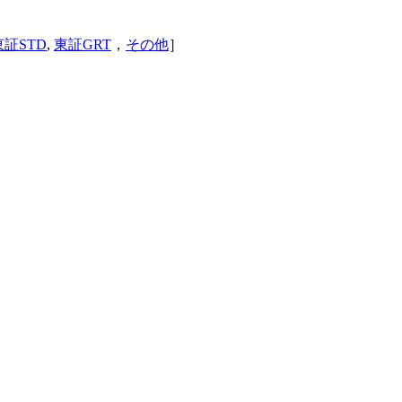
東証STD
,
東証GRT
，
その他
］