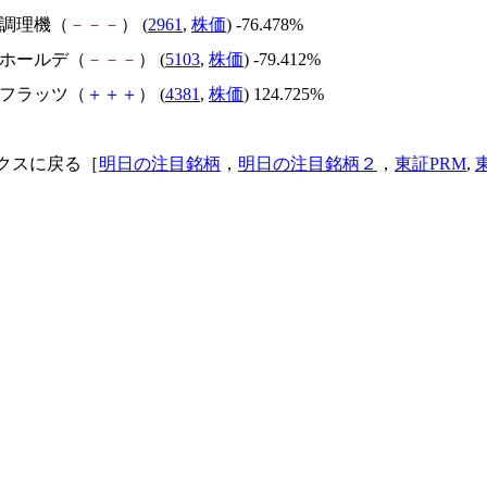
日本調理機（
－
－
－
） (
2961
,
株価
) -76.478%
昭和ホールデ（
－
－
－
） (
5103
,
株価
) -79.412%
ビーフラッツ（
＋
＋
＋
） (
4381
,
株価
) 124.725%
クスに戻る［
明日の注目銘柄
，
明日の注目銘柄２
，
東証PRM
,