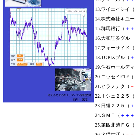
13.ワイエイシイ（
14.株式会社キユ
15.群馬銀行（
＋
＋
16.大和証券グル
17.フォーサイド（
18.TOPIXブル（
＋
19.住石ホールデ
20.ニッセイETF（
21.ヒラノテク（
－
22.ｉシェ２２５（
23.日経２２５（
＋
24.ＳＭＴ（
＋
＋
＋
25.第四北越ＦＧ（
26.犬猫生活（
－
－