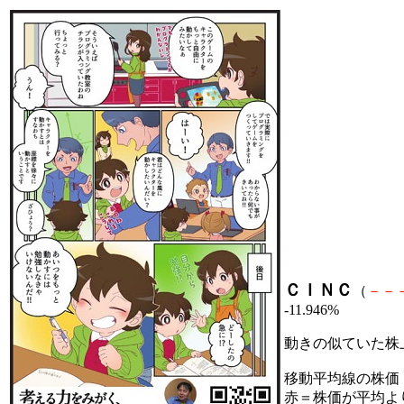
ＣＩＮＣ
（
－
－
-11.946%
動きの似ていた株
移動平均線の株価
赤＝株価が平均よ