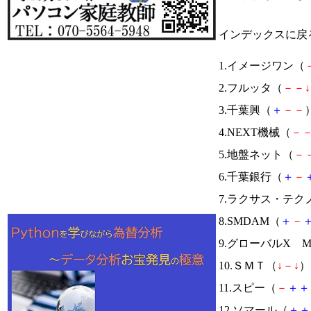
インデックスに戻
1.イメージワン（
2.フルッタ（
－
－
↓
3.千葉興（
＋
－
－
）
4.NEXT機械（
－
5.地盤ネット（
－
6.千葉銀行（
＋
－
7.ラクサス・テク
8.SMDAM（
＋
－
9.グローバルX 
10.ＳＭＴ（
↓
－
↓
） 
11.スピー（
－
＋
＋
12.ソマール（
＋
＋