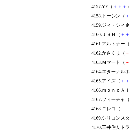
4157.YE（
＋
＋
＋
）
4158.トーシン（
＋
4159.ジィ・シィ
4160.ＪＳＨ（
＋
＋
4161.アルトナー（
4162.かさくま（
－
4163.Ｍマート（
－
4164.エターナ
4165.アイズ（
＋
＋
4166.ｍｏｎｏＡ
4167.フィーチャ（
4168.ニレコ（
－
－
4169.シリコンス
4170.三井住友ト