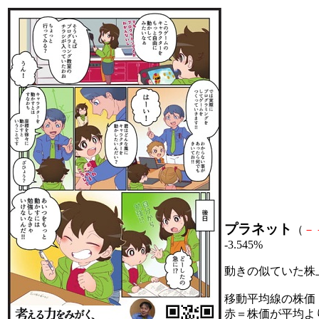
プラネット
（
－
-3.545%
動きの似ていた株
移動平均線の株価
赤＝株価が平均よ