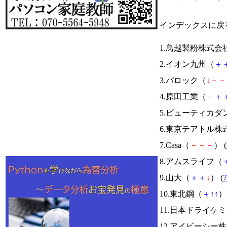
インデックスに戻
1.鳥越製粉株式会
2.イオン九州（
＋
3.バロック（
↓
－
－
4.原田工業（
－
＋
5.ビューティカ
6.東京テアトル株
7.Casa（
－
－
－
） (
8.アムスライフ（
9.山大（
＋
＋
↓
） (
7
10.東北鋼（
＋
↑
↑
） 
11.日本ドライケ
12.アイビーシー