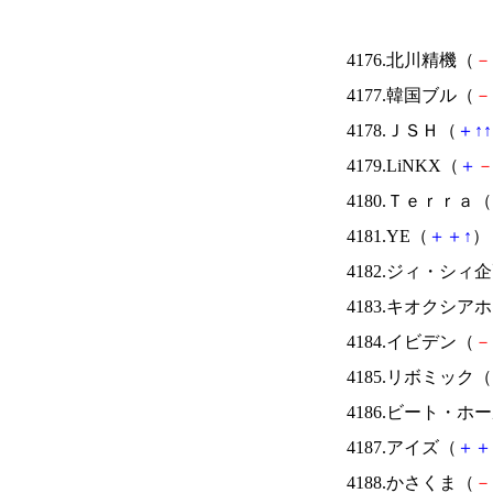
4176.北川精機（
－
4177.韓国ブル（
－
4178.ＪＳＨ（
＋
↑
↑
4179.LiNKX（
＋
4180.Ｔｅｒｒａ（
4181.YE（
＋
＋
↑
） 
4182.ジィ・シィ
4183.キオクシ
4184.イビデン（
－
4185.リボミック（
4186.ビート・
4187.アイズ（
＋
＋
4188.かさくま（
－