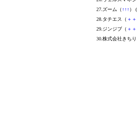
27.ズーム（
↑
↑
↑
） (
28.タチエス（
＋
＋
29.ジンジブ（
＋
＋
30.株式会社きち