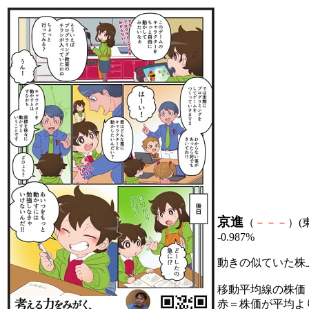
京進
（
－
－
－
）(東
-0.987%
動きの似ていた株
移動平均線の株価
赤＝株価が平均よ