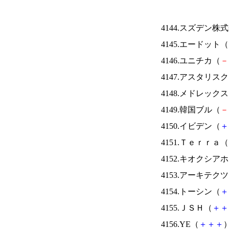
4144.スズデン株
4145.エードット（
4146.ユニチカ（
－
4147.アスタリス
4148.メドレック
4149.韓国ブル（
－
4150.イビデン（
＋
4151.Ｔｅｒｒａ（
4152.キオクシ
4153.アーキテク
4154.トーシン（
＋
4155.ＪＳＨ（
＋
＋
4156.YE（
＋
＋
＋
）