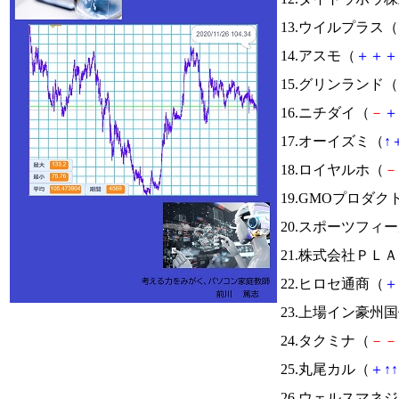
13.ウイルプラス（
14.アスモ（
＋
＋
＋
15.グリンランド（
16.ニチダイ（
－
＋
17.オーイズミ（
↑
18.ロイヤルホ（
－
19.GMOプロダ
20.スポーツフィ
21.株式会社ＰＬ
22.ヒロセ通商（
＋
23.上場イン豪州
24.タクミナ（
－
－
25.丸尾カル（
＋
↑
↑
26.ウェルスマネ