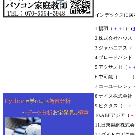
インデックスに戻
1.揚羽（
＋
＋
↑
） (
9
2.株式会社ハウス
3.ジャパニアス（
4.ブロードバンド
5.アクサスＨ（
＋
6.中可鍛（
－
－
－
）
7.コーユーレンテ
8.ナイス株式会社
9.ビクタス（
－
＋
10.ABFアジア（
－
11.日東製網株式
12.ダイトウボウ