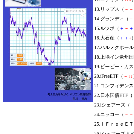
13.リップス（
－
－
14.グランディ（
－
15.ルツボ（
＋
－
＋
16.大石産（
＋
＋
↓
）
17.ハルメクホー
18.上場イン豪州
19.ビーピー・カ
20.iFreeETF（
－
↓
↓
21.コンフィデン
22.日本国債ETF（
23.iシェアーズ（
24.ニッコー（
－
－
25.ｉＦｒｅｅＥ
26.iシェアーズド