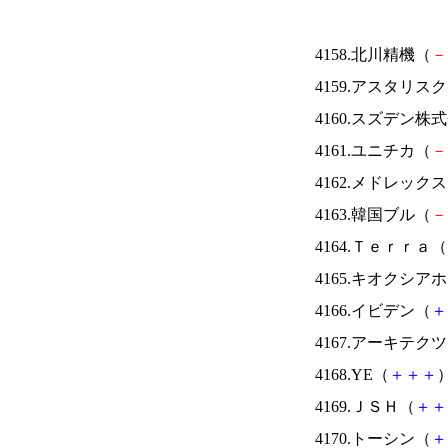
4158.北川精機（
－
4159.アスタリス
4160.スズデン株
4161.ユニチカ（
－
4162.メドレック
4163.韓国ブル（
－
4164.Ｔｅｒｒａ（
4165.キオクシ
4166.イビデン（
＋
4167.アーキテク
4168.YE（
＋
＋
＋
）
4169.ＪＳＨ（
＋
＋
4170.トーシン（
＋