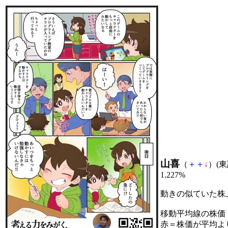
山喜
（
＋
＋
↓
）(東証
1.227%
動きの似ていた株
移動平均線の株価
赤＝株価が平均よ