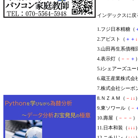
インデックスに戻
1.フジ日本精糖（
2.アビスト（
＋
＋
↓
3.山田再生系債
4.表示灯（
－
－
＋
）
5.iシェアーズユ
6.蔵王産業株式会
7.株式会社シーボ
8.ＮＺＡＭ（
－
↓
↓
）
9.東ソワール（
－
10.壽屋（
－
－
－
） 
11.日本和装（
↓
↓
↓
）
12.ニチリン（
↓
↓
↓
）