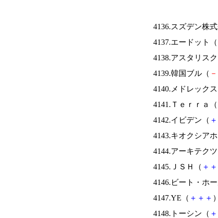
4136.スズデン株
4137.エードット（
4138.アスタリス
4139.韓国ブル（
－
4140.メドレック
4141.Ｔｅｒｒａ（
4142.イビデン（
＋
4143.キオクシ
4144.アーキテク
4145.ＪＳＨ（
＋
＋
4146.ビート・
4147.YE（
＋
＋
＋
）
4148.トーシン（
＋