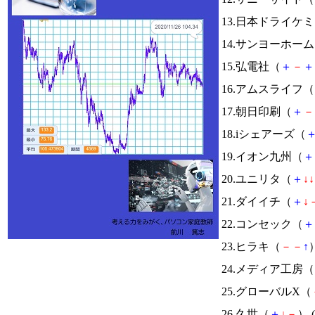
13.日本ドライケ
14.サンヨーホー
15.弘電社（
＋
－
＋
16.アムスライフ（
17.朝日印刷（
＋
－
18.iシェアーズ（
19.イオン九州（
＋
20.ユニリタ（
＋
↓
↓
21.ダイイチ（
＋
↓
22.コンセック（
＋
23.ヒラキ（
－
－
↑
）
24.メディア工房（
25.グローバルX（
26.久世（
＋
↓
－
） (