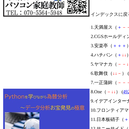
インデックスに戻
1.天満屋ス（
＋
－
2.CGSホールデ
3.安楽亭（
＋
＋
＋
）
4.ハチバン（
＋
↓
↓
）
5.ヤマナカ（
－
－
↓
6.歌舞伎（
↓
↓
－
） (
7.一正蒲鉾（
－
－
8.One（
－
↓
↓
） (
49
9.イデアインター
10.フロンティア
11.日本板硝子（
＋
12.サニーサイド（