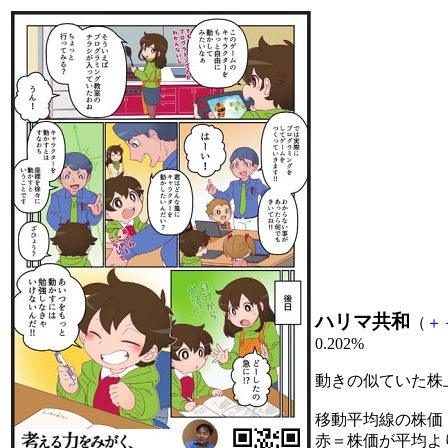
ハリマ共和
（
＋
0.202%
動きの似ていた株
移動平均線の株価
赤＝株価が平均よ