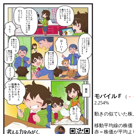
モバイルＦ
（
－
2.254%
動きの似ていた株
移動平均線の株価
赤＝株価が平均よ