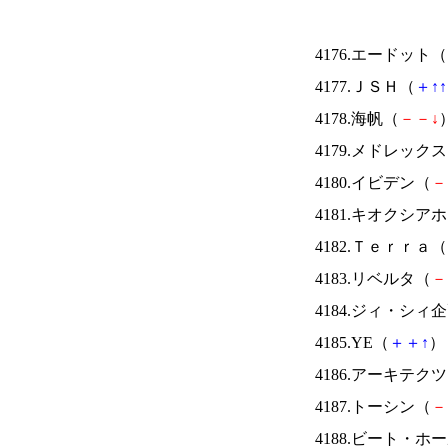
4176.エードット（
4177.ＪＳＨ（
＋
↑
↑
4178.海帆（
－
－
↓
）
4179.メドレック
4180.イビデン（
－
4181.キオクシ
4182.Ｔｅｒｒａ（
4183.リベルタ（
－
4184.ジィ・シィ
4185.YE（
＋
＋
↑
） 
4186.アーキテク
4187.トーシン（
－
4188.ビート・