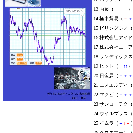
13.内藤（
＋
－
－
） 
14.極東貿易（
－
＋
15.ビリングシス（
16.株式会社ア
17.株式会社エー
18.ランディック
19.ヒット（
－
↑
↑
） 
20.日金属（
＋
＋
＋
21.エスエルディ（
22.フクビ（
＋
＋
＋
23.サンコーテク（
24.ウイルプラス（
25.イムラ（
＋
↓
－
）
26.クロスマーケ（