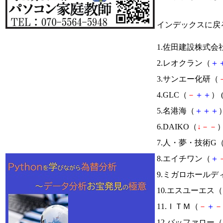
インデックスに戻
1.佐田建設株式会
2.レオクラン（
＋
3.サンエー化研（
4.GLC（
－
＋
＋
） 
5.名港海（
＋
＋
＋
）
6.DAIKO（
↓
－
－
）
7.人・夢・技術G
8.エイチワン（
＋
9.ミガロホールデ
10.エスユーエス（
11.ＩＴＭ（
－
＋
－
12.バッファロー（