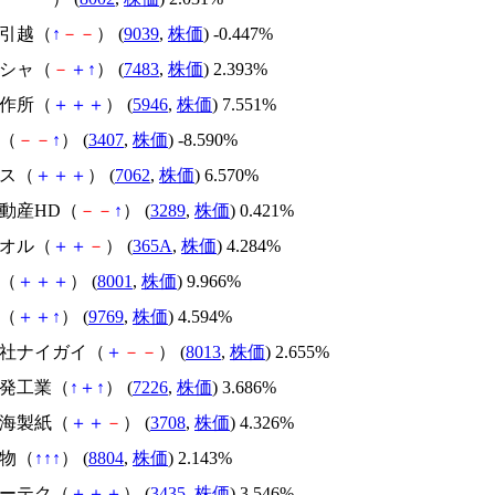
イ引越（
↑
－
－
） (
9039
,
株価
) -0.447%
シシャ（
－
＋
↑
） (
7483
,
株価
) 2.393%
製作所（
＋
＋
＋
） (
5946
,
株価
) 7.551%
成（
－
－
↑
） (
3407
,
株価
) -8.590%
アス（
＋
＋
＋
） (
7062
,
株価
) 6.570%
不動産HD（
－
－
↑
） (
3289
,
株価
) 0.421%
タオル（
＋
＋
－
） (
365A
,
株価
) 4.284%
忠（
＋
＋
＋
） (
8001
,
株価
) 9.966%
社（
＋
＋
↑
） (
9769
,
株価
) 4.594%
会社ナイガイ（
＋
－
－
） (
8013
,
株価
) 2.655%
開発工業（
↑
＋
↑
） (
7226
,
株価
) 3.686%
東海製紙（
＋
＋
－
） (
3708
,
株価
) 4.326%
建物（
↑
↑
↑
） (
8804
,
株価
) 2.143%
コーテク（
＋
＋
＋
） (
3435
,
株価
) 3.546%