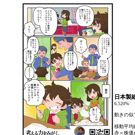
日本製
6.520%
動きの似
移動平均
赤＝株価