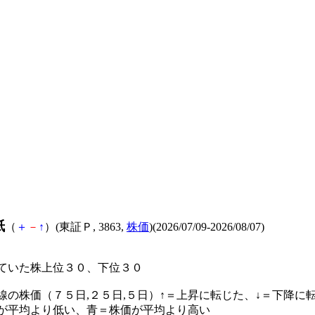
紙
（
＋
－
↑
）(東証Ｐ, 3863,
株価
)(2026/07/09-2026/08/07)
ていた株上位３０、下位３０
線の株価（７５日,２５日,５日）↑＝上昇に転じた、↓＝下降に
が平均より低い、青＝株価が平均より高い