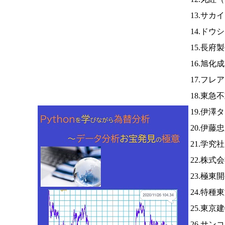
13.サカ
14.ドウ
15.長府
16.旭化
17.フレ
18.東急
19.伊澤
20.伊藤
21.学究
22.株式
23.極東
24.特種
25.東京
26.サン