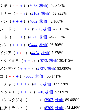
かさくま（
－
－
＋
） (
7678
,
株価
) -52.348%
アルトナー（
－
－
↑
） (
2163
,
株価
) -52.822%
イビデン（
＋
＋
＋
） (
4062
,
株価
) -2.100%
サクシード（
－
－
＋
） (
9256
,
株価
) -68.153%
Ｍマート（
－
－
＋
） (
4380
,
株価
) -47.833%
トーシン（
＋
＋
＋
） (
9444
,
株価
) 26.506%
アメイジア（
＋
↓
－
） (
4424
,
株価
) 7.278%
ジィ・シィ企画（
＋
＋
↓
） (
4073
,
株価
) 30.415%
トーメンデバ（
＋
＋
＋
） (
2737
,
株価
) 83.090%
レコ（
－
－
＋
） (
6863
,
株価
) -66.141%
フィーチャ（
＋
＋
＋
） (
4052
,
株価
) 127.778%
ｍｏｎｏＡＩ（
＋
＋
↓
） (
5240
,
株価
) 57.692%
シリコンスタジオ（
＋
＋
＋
） (
3907
,
株価
) 89.468%
三井住友トラスト（
－
－
＋
） (
8309
,
株価
) -74.449%