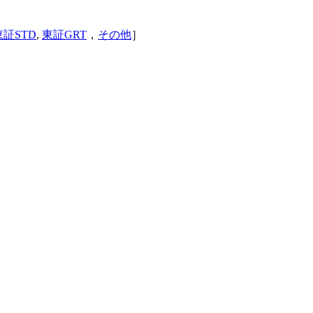
東証STD
,
東証GRT
，
その他
］