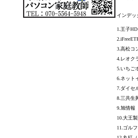
インデッ
1.王子H
2.iFreeE
3.高松
4.レオク
5.いちご
6.ネット
7.ダイセ
8.三共
9.旭情報
10.大王
11.ゴル
12.丸紅（