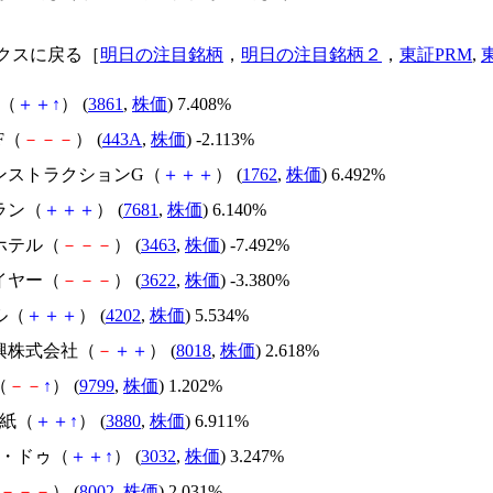
クスに戻る［
明日の注目銘柄
，
明日の注目銘柄２
，
東証PRM
,
D（
＋
＋
↑
） (
3861
,
株価
) 7.408%
TF（
－
－
－
） (
443A
,
株価
) -2.113%
コンストラクションG（
＋
＋
＋
） (
1762
,
株価
) 6.492%
ラン（
＋
＋
＋
） (
7681
,
株価
) 6.140%
ホテル（
－
－
－
） (
3463
,
株価
) -7.492%
イヤー（
－
－
－
） (
3622
,
株価
) -3.380%
ル（
＋
＋
＋
） (
4202
,
株価
) 5.534%
生興株式会社（
－
＋
＋
） (
8018
,
株価
) 2.618%
（
－
－
↑
） (
9799
,
株価
) 1.202%
製紙（
＋
＋
↑
） (
3880
,
株価
) 6.911%
フ・ドゥ（
＋
＋
↑
） (
3032
,
株価
) 3.247%
－
－
－
） (
8002
,
株価
) 2.031%