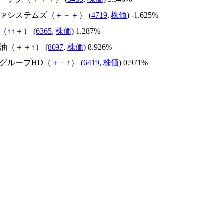
ルファシステムズ（
＋
－
＋
） (
4719
,
株価
) -1.625%
社（
↑
↑
＋
） (
6365
,
株価
) 1.287%
石油（
＋
＋
↑
） (
8097
,
株価
) 8.926%
スグループHD（
＋
－
↑
） (
6419
,
株価
) 0.971%