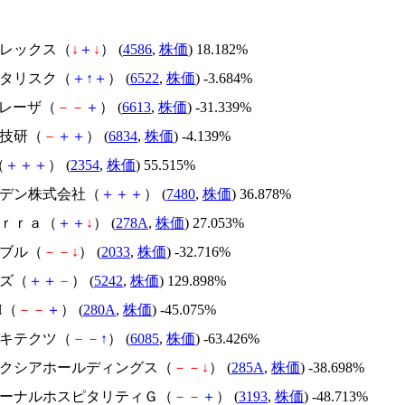
メドレックス（
↓
＋
↓
） (
4586
,
株価
) 18.182%
アスタリスク（
＋
↑
＋
） (
6522
,
株価
) -3.684%
ＱＤレーザ（
－
－
＋
） (
6613
,
株価
) -31.339%
精工技研（
－
＋
＋
） (
6834
,
株価
) -4.139%
（
＋
＋
＋
） (
2354
,
株価
) 55.515%
スズデン株式会社（
＋
＋
＋
） (
7480
,
株価
) 36.878%
Ｔｅｒｒａ（
＋
＋
↓
） (
278A
,
株価
) 27.053%
韓国ブル（
－
－
↓
） (
2033
,
株価
) -32.716%
イズ（
＋
＋
－
） (
5242
,
株価
) 129.898%
H（
－
－
＋
） (
280A
,
株価
) -45.075%
アーキテクツ（
－
－
↑
） (
6085
,
株価
) -63.426%
キオクシアホールディングス（
－
－
↓
） (
285A
,
株価
) -38.698%
エターナルホスピタリティＧ（
－
－
＋
） (
3193
,
株価
) -48.713%