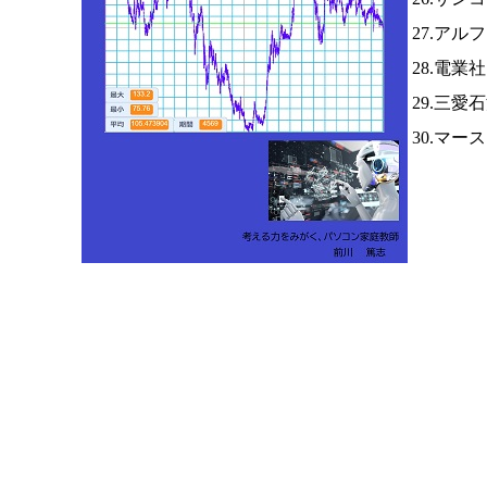
27.ア
28.電業
29.三愛
30.マー