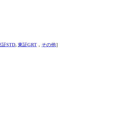
東証STD
,
東証GRT
，
その他
］