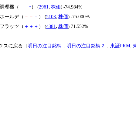
日本調理機（
－
－
↑
） (
2961
,
株価
) -74.984%
昭和ホールデ（
－
－
－
） (
5103
,
株価
) -75.000%
ビーフラッツ（
＋
＋
＋
） (
4381
,
株価
) 71.552%
クスに戻る［
明日の注目銘柄
，
明日の注目銘柄２
，
東証PRM
,