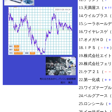
13.天満屋ス（
＋
↑
↑
14.ウイルプラス（
15.シーラホール
16.ワイヤレスゲ（
17.オメガＨＤ（
＋
18.ＩＰＳ（
－
↑
＋
）
19.株式会社エイ
20.株式会社フェ
21.ケア２１（
－
－
22.第一化成（
＋
＋
23.ワイズテーブ
24.ベルグアース（
25.ロンシール（
＋
26.イーサポート（