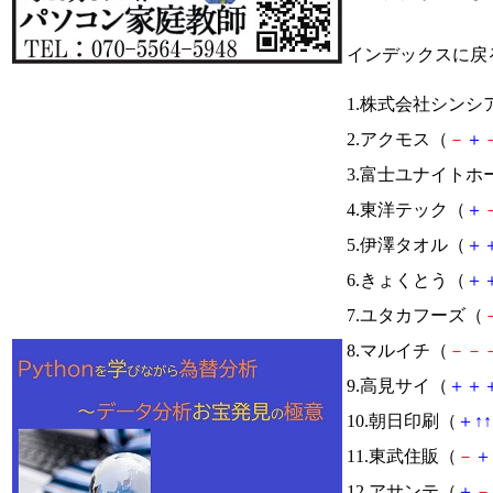
インデックスに戻
1.株式会社シンシ
2.アクモス（
－
＋
3.富士ユナイト
4.東洋テック（
＋
5.伊澤タオル（
＋
6.きょくとう（
＋
7.ユタカフーズ（
8.マルイチ（
－
－
9.高見サイ（
＋
＋
10.朝日印刷（
＋
↑
↑
11.東武住販（
－
＋
12.アサンテ（
＋
－