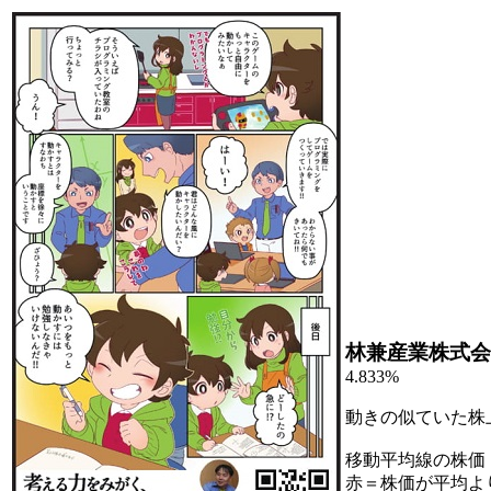
林兼産業株式会
4.833%
動きの似ていた株
移動平均線の株価
赤＝株価が平均よ