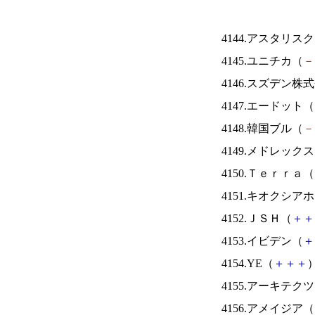
4144.アスタリス
4145.ユニチカ（
－
4146.スズデン株
4147.エードット（
4148.韓国ブル（
－
4149.メドレック
4150.Ｔｅｒｒａ（
4151.キオクシ
4152.ＪＳＨ（
＋
＋
4153.イビデン（
＋
4154.YE（
＋
＋
＋
）
4155.アーキテク
4156.アメイジア（