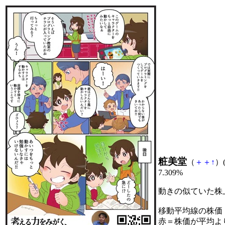
粧美堂
（
＋
＋
↑
）(
7.309%
動きの似ていた株
移動平均線の株価
赤＝株価が平均よ