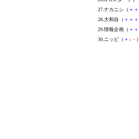
27.ナカニシ（
＋
＋
28.大和自（
＋
＋
＋
29.情報企画（
＋
＋
30.ニッピ（
＋
↓
－
）