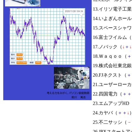
13.イリソ電子工
14.いよぎんホー
15.スペースシ
16.富士フイルム（
17.ノバック（
↓
＋
↓
18.Ｗａｑｏｏ（
＋
19.株式会社東北
20.FJネクスト（
＋
21.ユーザーロー
22.四国電力（
＋
＋
23.エムアップHD
24.カヤバ（
＋
＋
↓
）
25.不二サッシ（
－
26.JPXスタートア