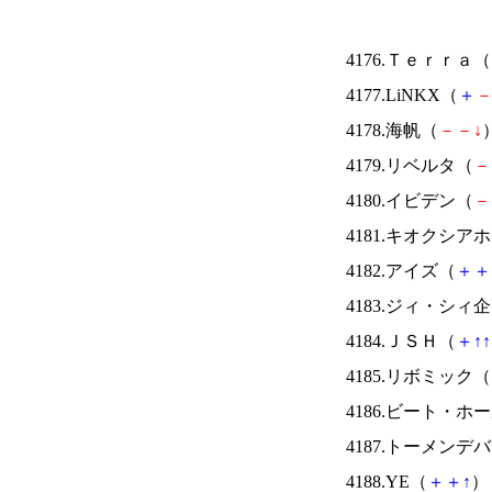
4176.Ｔｅｒｒａ（
4177.LiNKX（
＋
4178.海帆（
－
－
↓
）
4179.リベルタ（
－
4180.イビデン（
－
4181.キオクシ
4182.アイズ（
＋
＋
4183.ジィ・シィ
4184.ＪＳＨ（
＋
↑
↑
4185.リボミック（
4186.ビート・
4187.トーメンデ
4188.YE（
＋
＋
↑
） 