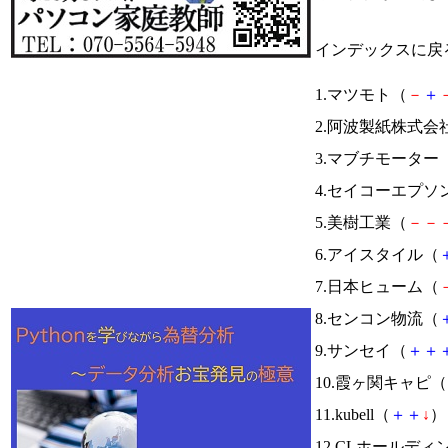
インデックスに戻
1.マツモト（
－
＋
2.阿波製紙株式会
3.マブチモーター
4.セイコーエプソ
5.美樹工業（
－
－
6.アイスタイル（
7.日本ヒューム（
8.センコン物流（
9.サンセイ（
＋
＋
10.霞ヶ関キャピ（
11.kubell（
＋
＋
↓
） 
12.CLホールディ