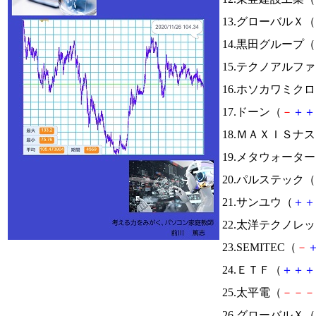
13.グローバルＸ（
14.黒田グループ（
15.テクノアルフ
16.ホソカワミク
17.ドーン（
－
＋
＋
18.ＭＡＸＩＳナ
19.メタウォータ
20.パルステック（
21.サンユウ（
＋
＋
22.太洋テクノレ
23.SEMITEC（
－
24.ＥＴＦ（
＋
＋
＋
25.太平電（
－
－
－
26.グローバルＸ（