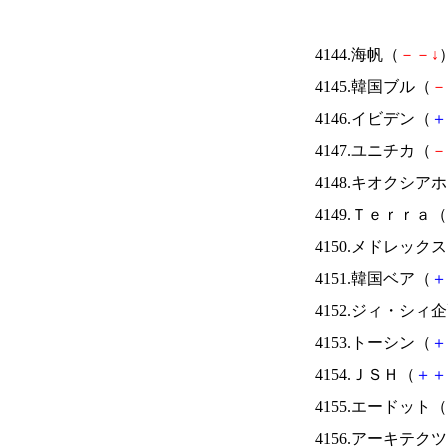
4144.海帆（
－
－
↓
）
4145.韓国ブル（
－
4146.イビデン（
＋
4147.ユニチカ（
－
4148.キオクシ
4149.Ｔｅｒｒａ（
4150.メドレック
4151.韓国ベア（
＋
4152.ジィ・シィ
4153.トーシン（
＋
4154.ＪＳＨ（
＋
＋
4155.エードット（
4156.アーキテク