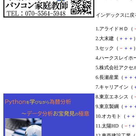
インデックスに戻
1.アライドＨＤ（
2.大末建（
＋
＋
＋
）
3.セック（
－
＋
＋
）
4.ハークスレイ
5.株式会社アクセ
6.長瀬産業（
＋
＋
7.キャリアイン（
8.東京エネシス（
9.東京製綱（
＋
＋
10.オカモト（
＋
＋
11.太陽HD（
－
↑
＋
12.東亜建設工業（