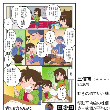
三信電
（
＋
＋
＋
）
8.526%
動きの似ていた株
移動平均線の株価
赤＝株価が平均よ