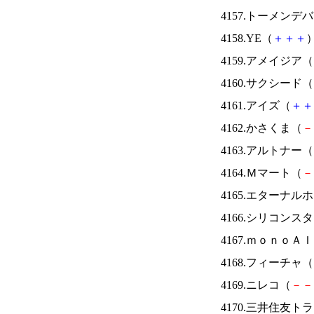
4157.トーメンデ
4158.YE（
＋
＋
＋
）
4159.アメイジア（
4160.サクシード（
4161.アイズ（
＋
＋
4162.かさくま（
－
4163.アルトナー（
4164.Ｍマート（
－
4165.エターナ
4166.シリコンス
4167.ｍｏｎｏＡ
4168.フィーチャ（
4169.ニレコ（
－
－
4170.三井住友ト