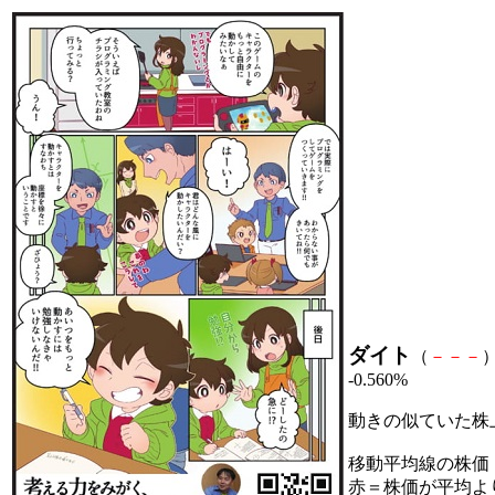
ダイト
（
－
－
－
）
-0.560%
動きの似ていた株
移動平均線の株価
赤＝株価が平均よ