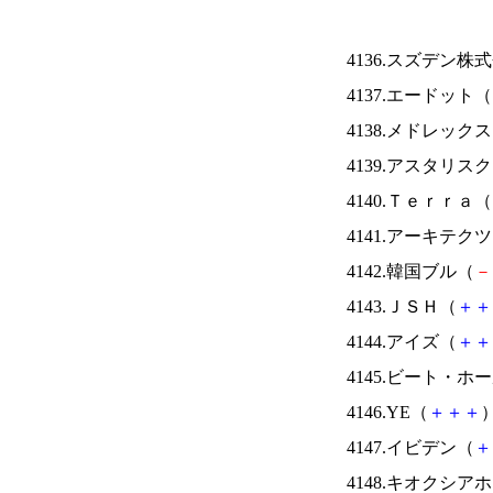
4136.スズデン株
4137.エードット（
4138.メドレック
4139.アスタリス
4140.Ｔｅｒｒａ（
4141.アーキテク
4142.韓国ブル（
－
4143.ＪＳＨ（
＋
＋
4144.アイズ（
＋
＋
4145.ビート・
4146.YE（
＋
＋
＋
）
4147.イビデン（
＋
4148.キオクシ