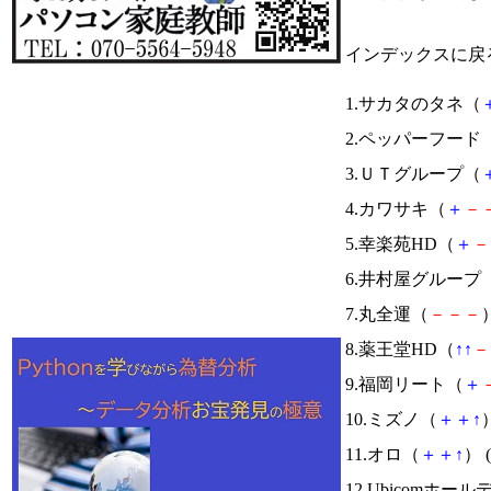
インデックスに戻
1.サカタのタネ（
2.ペッパーフード
3.ＵＴグループ（
4.カワサキ（
＋
－
5.幸楽苑HD（
＋
－
6.井村屋グループ
7.丸全運（
－
－
－
）
8.薬王堂HD（
↑
↑
－
9.福岡リート（
＋
10.ミズノ（
＋
＋
↑
）
11.オロ（
＋
＋
↑
） (
12.Ubicomホー