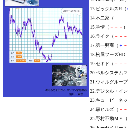
13.ピックルスH（
14.不二家（
－
－
－
15.学情（
－
－
－
） 
16.ライク（
－
－
－
17.第一興商（
＋
－
18.松屋フーズHD
19.セキド（
－
－
－
20.ベルシステム
21.ウィルグルー
22.デジタル・
23.キュービーネ
24.森ヒルズ（
－
－
25.野村不動ＭＦ（
26.トーセイリー