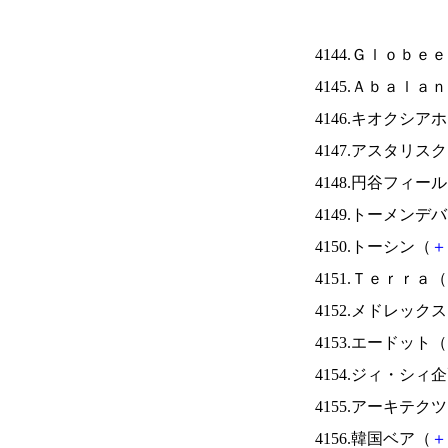
4144.Ｇｌｏｂｅ
4145.Ａｂａｌａ
4146.キオクシ
4147.アスタリス
4148.円谷フィー
4149.トーメンデ
4150.トーシン（
＋
4151.Ｔｅｒｒａ（
4152.メドレック
4153.エードット（
4154.ジィ・シィ
4155.アーキテク
4156.韓国ベア（
＋