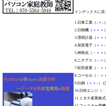
インデックスに戻
1.日東工業（
↓
＋
↓
）
2.日精機（
＋
＋
＋
）
3.理研計器（
＋
＋
4.加賀電子（
＋
＋
↓
5.神島化（
－
＋
＋
）
6.ニチアス（
↓
↓
＋
）
7.松田産業（
－
＋
8.コーセル（
－
＋
9.白銅（
＋
＋
↓
） (
7
10.日特エンジ（
－
11.ミタチ産業株
12.フォスター電