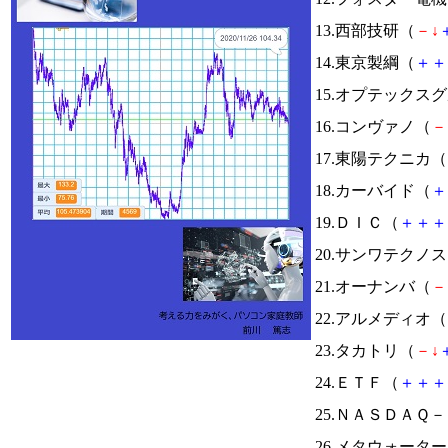
13.西部技研（
－
↓
14.東京製綱（
＋
＋
15.オプテックス
16.コンヴァノ（
－
17.東陽テクニカ（
18.カーバイド（
＋
19.ＤＩＣ（
＋
＋
＋
20.サンワテクノ
21.オーナンバ（
－
22.アルメディオ（
23.タカトリ（
－
↓
24.ＥＴＦ（
＋
＋
＋
25.ＮＡＳＤＡＱ
26.メタウォータ