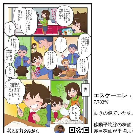
エスケーエレ
（
7.783%
動きの似ていた株
移動平均線の株価
赤＝株価が平均よ