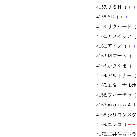
4157.ＪＳＨ（
＋
＋
4158.YE（
＋
＋
＋
）
4159.サクシード（
4160.アメイジア（
4161.アイズ（
＋
＋
4162.Ｍマート（
－
4163.かさくま（
－
4164.アルトナー（
4165.エターナ
4166.フィーチャ（
4167.ｍｏｎｏＡ
4168.シリコンス
4169.ニレコ（
－
－
4170.三井住友ト