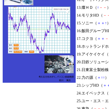
13.燦ＨＤ（
↑
－
－
）
14.モリタHD（
－
15.ソニー（
＋
＋
↑
）
16.飯田グループH
17.コクヨ（
＋
＋
－
18.ホットランド
19.アイケイケイ（
20.日鉄ソリュー
21.日東富士製粉
22.力の源（
＋
↑
↑
） 
23.シップHD（
＋
24.エイベックス（
25.ユー・エス・
26.東急（
－
－
－
） 