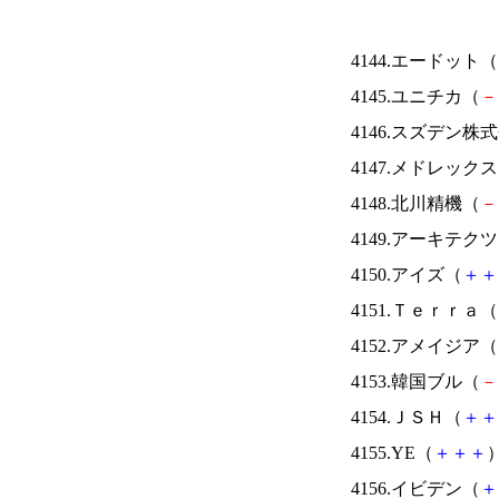
4144.エードット（
4145.ユニチカ（
－
4146.スズデン株
4147.メドレック
4148.北川精機（
－
4149.アーキテク
4150.アイズ（
＋
＋
4151.Ｔｅｒｒａ（
4152.アメイジア（
4153.韓国ブル（
－
4154.ＪＳＨ（
＋
＋
4155.YE（
＋
＋
＋
）
4156.イビデン（
＋