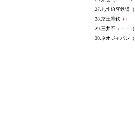
27.九州旅客鉄道（
28.京王電鉄（
↓
－
29.三井不（
－
－
↑
）
30.ネオジャパン（