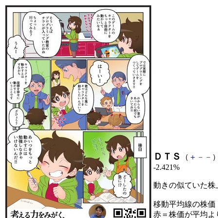
ＤＴＳ
（
＋
－
－
）
-2.421%
動きの似ていた株
移動平均線の株価
赤＝株価が平均よ