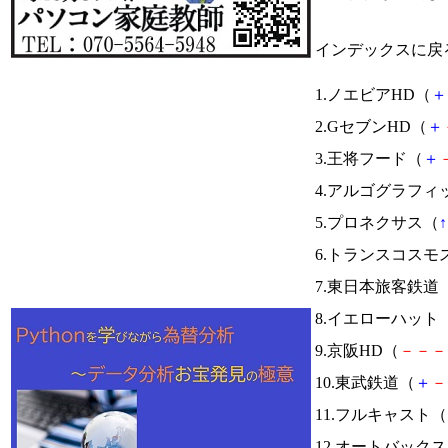
インデックスに戻
1.ノエビアHD（
＋
2.GセブンHD（
＋
3.王将フード（
＋
4.アルゴグラフィ
5.プロネクサス（
↑
6.トランスコスモ
7.東日本旅客鉄道
8.イエローハット
9.京阪HD（
－
－
－
10.東武鉄道（
＋
－
11.フルキャスト（
12.オートバック