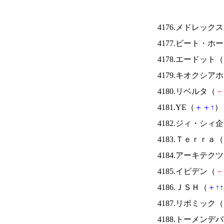
4176.メドレック
4177.ビート・
4178.エードット（
4179.キオクシ
4180.リベルタ（
－
4181.YE（
＋
＋
↑
） 
4182.ジィ・シィ
4183.Ｔｅｒｒａ（
4184.アーキテク
4185.イビデン（
－
4186.ＪＳＨ（
＋
↑
↑
4187.リボミック（
4188.トーメンデ