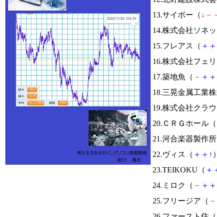
13.サイボー（
↓
－
14.株式会社ソネ
15.フレアス（
＋
＋
16.株式会社フェ
17.築地魚（
－
＋
＋
18.三晃金属工業
19.株式会社クラ
20.ＣＲＧホール（
21.河合楽器製作
22.ヴィス（
＋
＋
↑
）
23.TEIKOKU（
＋
24.ミロク（
－
＋
＋
25.フリージア（
－
26.ファースト住（