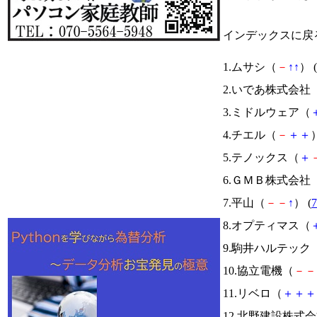
インデックスに戻
1.ムサシ（
－
↑
↑
） (
2.いであ株式会社
3.ミドルウェア（
4.チエル（
－
＋
＋
）
5.テノックス（
＋
6.ＧＭＢ株式会社
7.平山（
－
－
↑
） (
7
8.オプティマス（
9.駒井ハルテック
10.協立電機（
－
－
11.リベロ（
＋
＋
＋
12.北野建設株式