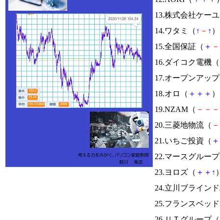
13.株式会社ケー
14.ワタミ（
↑
－
↑
） 
15.全国保証（
＋
－
16.ダイコク電機（
17.オープンアッ
18.オロ（
＋
＋
＋
） 
19.NZAM（
－
－
－
20.三菱地物流（
－
21.いちご投資（
＋
22.マースグループ
23.ヨロズ（
＋
＋
↑
）
24.立川ブライン
25.フランスベッド
26.ＵＴグループ（