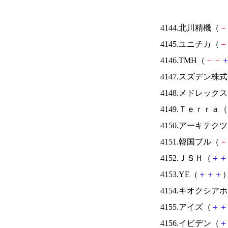
4144.北川精機（
－
4145.ユニチカ（
－
4146.TMH（
－
－
4147.スズデン株
4148.メドレック
4149.Ｔｅｒｒａ（
4150.アーキテク
4151.韓国ブル（
－
4152.ＪＳＨ（
＋
＋
4153.YE（
＋
＋
＋
）
4154.キオクシ
4155.アイズ（
＋
＋
4156.イビデン（
＋