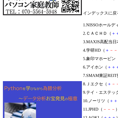
インデックスに戻
1.NISSOホール
2.ＣＡＣＨＤ（
＋
3.MAXIS高配
4.学研HD（
＋
－
－
5.象印マホービン
6.アイホン（
＋
＋
7.SMAM東証REI
8.Ｊエクセ（
＋
－
9.テイ・エステッ
10.ノーリツ（
＋
＋
11.JPHD（
－
－
－
）
12.AOKI（
＋
＋
＋