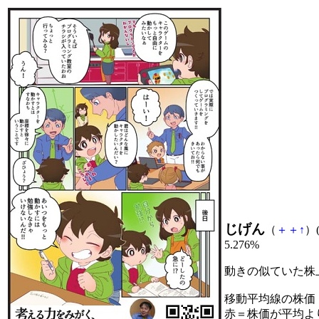
じげん
（
＋
＋
↑
）(
5.276%
動きの似ていた株
移動平均線の株価
赤＝株価が平均よ