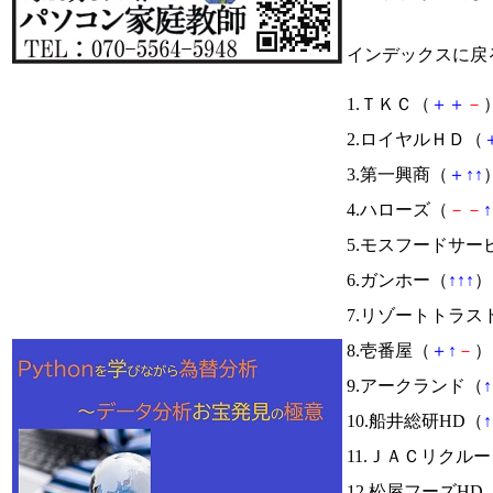
インデックスに戻
1.ＴＫＣ（
＋
＋
－
）
2.ロイヤルＨＤ（
3.第一興商（
＋
↑
↑
）
4.ハローズ（
－
－
↑
5.モスフードサー
6.ガンホー（
↑
↑
↑
） 
7.リゾートトラス
8.壱番屋（
＋
↑
－
） 
9.アークランド（
↑
10.船井総研HD（
↑
11.ＪＡＣリクル
12.松屋フーズHD