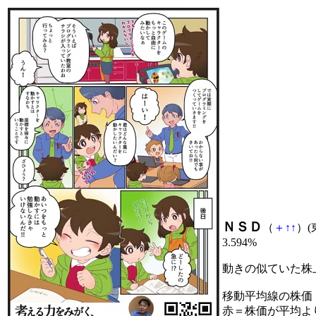
ＮＳＤ
（
＋
↑
↑
）(
3.594%
動きの似ていた株
移動平均線の株価
赤＝株価が平均よ