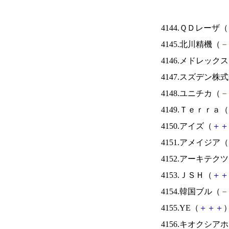
4144.ＱＤレーザ（
4145.北川精機（
－
4146.メドレック
4147.スズデン株
4148.ユニチカ（
－
4149.Ｔｅｒｒａ（
4150.アイズ（
＋
＋
4151.アメイジア（
4152.アーキテク
4153.ＪＳＨ（
＋
＋
4154.韓国ブル（
－
4155.YE（
＋
＋
＋
）
4156.キオクシ