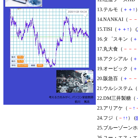
13.テルモ（
＋
＋
↑
）
14.NANKAI（
－
－
15.TISI（
＋
＋
↑
） (
16.タ゜スキン（
＋
17.丸大食（
－
－
－
18.アクシアル（
＋
19.オービック（
＋
20.阪急百（
＋
－
－
21.ウルシステム（
22.DM三井製糖（
23.アリアケ（
－
↑
24.フジ（
－
↑
↑
） (
8
25.ブルーゾーン
26.ユー・エス・