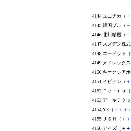
4144.ユニチカ（
－
4145.韓国ブル（
－
4146.北川精機（
－
4147.スズデン株
4148.エードット（
4149.メドレック
4150.キオクシ
4151.イビデン（
＋
4152.Ｔｅｒｒａ（
4153.アーキテク
4154.YE（
＋
＋
＋
）
4155.ＪＳＨ（
＋
＋
4156.アイズ（
＋
＋