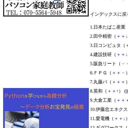
インデックスに戻
1.日本たばこ産業
2.田中精密（
＋
＋
↓
3.日コンピュタ（
4.建設技研（
＋
＋
↓
5.阪急リート（
－
6.ＦＰＧ（
＋
＋
－
）
7.丸藤パ（
＋
＋
＋
）
8.英和（
＋
＋
↑
） (
9
9.大倉工業（
＋
＋
10.伊藤忠エネク
11.愛電機（
＋
＋
↓
）
12.ギグワークス（