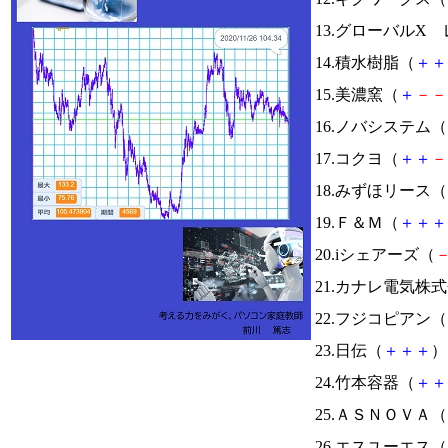
13.グローバルX
14.積水樹脂（
＋
＋
15.美濃窯（
＋
－
－
16.ノバシステム（
17.コクヨ（
＋
＋
－
18.みずほリース（
19.Ｆ＆Ｍ（
＋
＋
＋
20.iシェアーズ（
21.カナレ電気株
22.フジコピアン（
23.日伝（
＋
＋
＋
） 
24.竹本容器（
＋
＋
25.ＡＳＮＯＶＡ（
26.エスユーエス（