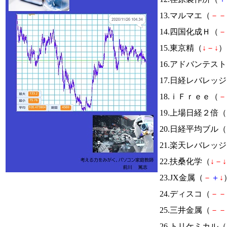
13.マルマエ（
－
－
14.四国化成Ｈ（
－
15.東京精（
↓
－
↓
） 
16.アドバンテス
17.日経レバレッ
18.ｉＦｒｅｅ（
－
19.上場日経２倍（
20.日経平均ブル（
21.楽天レバレッ
22.扶桑化学（
↓
－
↓
23.JX金属（
－
＋
↓
24.ディスコ（
－
－
25.三井金属（
－
－
26.トリケミカル（