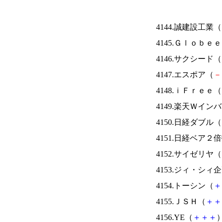
4144.誠建設工業（
4145.Ｇｌｏｂｅ
4146.サクシード（
4147.エスポア（
－
4148.ｉＦｒｅｅ（
4149.楽天Ｗイン
4150.日経ダブル（
4151.日経ベア２
4152.サイゼリヤ（
4153.ジィ・シィ
4154.トーシン（
＋
4155.ＪＳＨ（
＋
＋
4156.YE（
＋
＋
＋
）