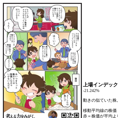
上場インデック
-21.242%
動きの似ていた株
移動平均線の株価
赤＝株価が平均よ