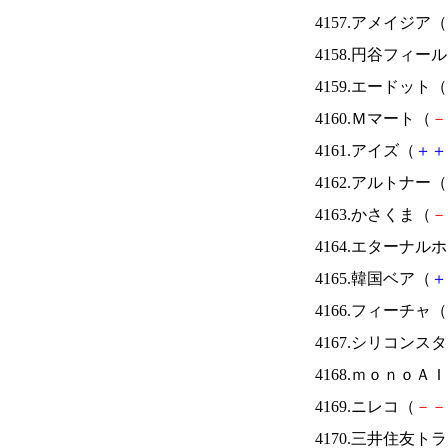
4157.アメイジア（
4158.円谷フィー
4159.エードット（
4160.Ｍマート（
－
4161.アイズ（
＋
＋
4162.アルトナー（
4163.かさくま（
－
4164.エターナ
4165.韓国ベア（
＋
4166.フィーチャ（
4167.シリコンス
4168.ｍｏｎｏＡ
4169.ニレコ（
－
－
4170.三井住友ト