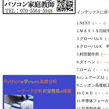
インデックスに戻
1.NEXT（
－
－
↓
） 
2.ＭＡＸＩＳ日
3.グローバルＸ（
4.グローバルX 
5.村田製作所（
－
6.ダイヘン（
－
－
↓
7.ローム（
－
－
＋
）
8.iシェアーズAI（
9.ニッポン高度紙
10.ＣＫＤ（
－
－
＋
11.半導体フォー
12.荏原製作所（
＋