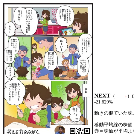
NEXT
（
－
－
↓
）(
-21.629%
動きの似ていた株
移動平均線の株価
赤＝株価が平均よ