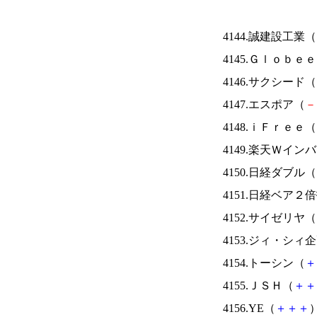
4144.誠建設工業（
4145.Ｇｌｏｂｅ
4146.サクシード（
4147.エスポア（
－
4148.ｉＦｒｅｅ（
4149.楽天Ｗイン
4150.日経ダブル（
4151.日経ベア２
4152.サイゼリヤ（
4153.ジィ・シィ
4154.トーシン（
＋
4155.ＪＳＨ（
＋
＋
4156.YE（
＋
＋
＋
）