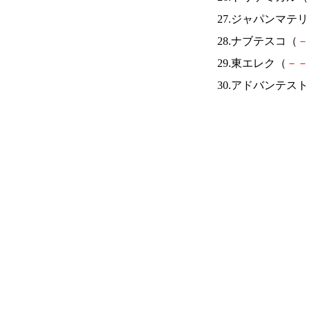
27.ジャパンマテ
28.ナブテスコ（
－
29.東エレク（
－
－
30.アドバンテス