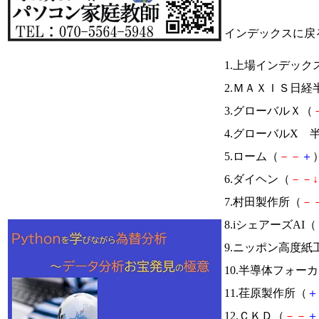
インデックスに戻
1.上場インデッ
2.ＭＡＸＩＳ日
3.グローバルＸ（
4.グローバルX 
5.ローム（
－
－
＋
）
6.ダイヘン（
－
－
↓
7.村田製作所（
－
8.iシェアーズAI（
9.ニッポン高度紙
10.半導体フォー
11.荏原製作所（
＋
12.ＣＫＤ（
－
－
＋