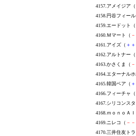
4157.アメイジア（
4158.円谷フィー
4159.エードット（
4160.Ｍマート（
－
4161.アイズ（
＋
＋
4162.アルトナー（
4163.かさくま（
－
4164.エターナ
4165.韓国ベア（
＋
4166.フィーチャ（
4167.シリコンス
4168.ｍｏｎｏＡ
4169.ニレコ（
－
－
4170.三井住友ト