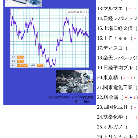
13.マルマエ（
－
－
14.日経レバレッ
15.上場日経２倍（
16.ｉＦｒｅｅ（
－
17.ディスコ（
－
－
18.楽天レバレッ
19.日経平均ブル（
20.東京精（
↓
－
↓
） 
21.関東電化工業（
22.JX金属（
－
＋
↓
23.四国化成Ｈ（
－
24.扶桑化学（
↓
－
↓
25.オルガノ（
－
－
26.トリケミカル（