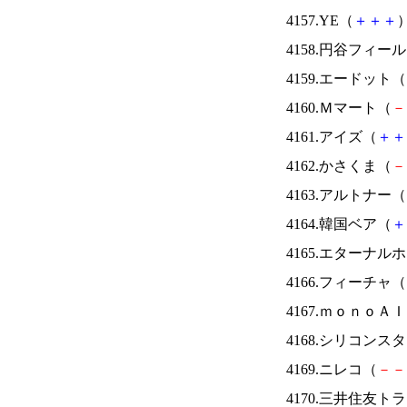
4157.YE（
＋
＋
＋
）
4158.円谷フィー
4159.エードット（
4160.Ｍマート（
－
4161.アイズ（
＋
＋
4162.かさくま（
－
4163.アルトナー（
4164.韓国ベア（
＋
4165.エターナ
4166.フィーチャ（
4167.ｍｏｎｏＡ
4168.シリコンス
4169.ニレコ（
－
－
4170.三井住友ト