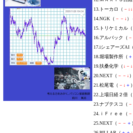
13.トーカロ（
－
↓
↓
14.NGK（
－
－
↓
） 
15.トリケミカル（
16.アルバック（
－
17.iシェアーズAI
18.堀場製作所（
＋
19.扶桑化学（
↓
－
↓
20.NEXT（
－
－
↓
）
21.松尾電（
－
↓
＋
）
22.上場日経２倍（
23.ナブテスコ（
－
24.ｉＦｒｅｅ（
－
25.NEXT（
－
－
＋
26.PILLAR（
＋
＋
↓