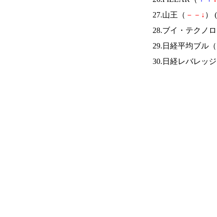
27.山王（
－
－
↓
） (
28.ブイ・テクノ
29.日経平均ブル（
30.日経レバレッ