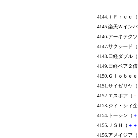
4144.ｉＦｒｅｅ（
4145.楽天Ｗイン
4146.アーキテク
4147.サクシード（
4148.日経ダブル（
4149.日経ベア２
4150.Ｇｌｏｂｅ
4151.サイゼリヤ（
4152.エスポア（
－
4153.ジィ・シィ
4154.トーシン（
＋
4155.ＪＳＨ（
＋
＋
4156.アメイジア（