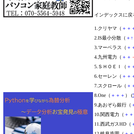
インデックスに戻
1.クリヤマ（
＋
＋
2.IS最小分散（
＋
↑
3.マーベラス（
＋
4.九州電力（
＋
＋
5.ＳＨＯＥＩ（
＋
6.セーレン（
＋
＋
7.スクロール（
＋
8.One（
＋
＋
＋
） (
9.あおぞら銀行（
10.関西電力（
＋
＋
11.西武ガスHD（
12.岐阜造園（
＋
＋