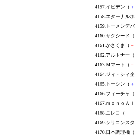
4157.イビデン（
＋
4158.エターナ
4159.トーメンデ
4160.サクシード（
4161.かさくま（
－
4162.アルトナー（
4163.Ｍマート（
－
4164.ジィ・シィ
4165.トーシン（
＋
4166.フィーチャ（
4167.ｍｏｎｏＡ
4168.ニレコ（
－
－
4169.シリコンス
4170.日本調理機（