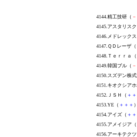
4144.精工技研（
－
4145.アスタリス
4146.メドレック
4147.ＱＤレーザ（
4148.Ｔｅｒｒａ（
4149.韓国ブル（
－
4150.スズデン株
4151.キオクシ
4152.ＪＳＨ（
＋
＋
4153.YE（
＋
＋
＋
）
4154.アイズ（
＋
＋
4155.アメイジア（
4156.アーキテク