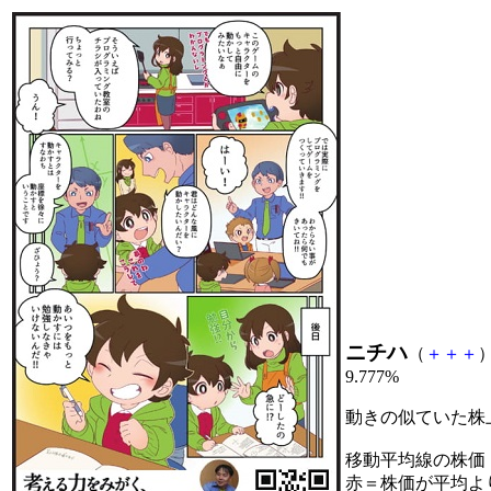
ニチハ
（
＋
＋
＋
）
9.777%
動きの似ていた株
移動平均線の株価
赤＝株価が平均よ