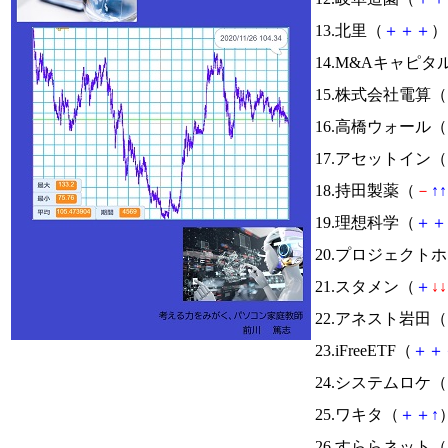
13.北里（
＋
＋
＋
） 
14.M&Aキャピタ
15.株式会社電算（
16.高橋ウォール（
17.アセットイン（
18.持田製薬（
－
↑
↑
19.理想科学（
＋
＋
20.プロジェクト
21.スタメン（
＋
↓
↓
22.アネスト岩田（
23.iFreeETF（
＋
＋
24.システムロケ（
25.ワキタ（
＋
＋
↑
）
26.すららネット（