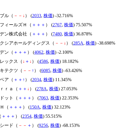
韓国ブル（
－
－
↓
） (
2033
,
株価
) -32.716%
円谷フィールズＨ（
＋
＋
＋
） (
2767
,
株価
) 75.507%
スズデン株式会社（
＋
＋
＋
） (
7480
,
株価
) 36.878%
キオクシアホールディングス（
－
－
↓
） (
285A
,
株価
) -38.698%
イビデン（
＋
＋
＋
） (
4062
,
株価
) -2.100%
メドレックス（
↓
＋
↓
） (
4586
,
株価
) 18.182%
アーキテクツ（
－
－
↑
） (
6085
,
株価
) -63.426%
韓国ベア（
＋
＋
↑
） (
2034
,
株価
) 11.345%
Ｔｅｒｒａ（
＋
＋
↓
） (
278A
,
株価
) 27.053%
エードット（
＋
＋
＋
） (
7063
,
株価
) 22.353%
ＳＨ（
＋
＋
＋
） (
150A
,
株価
) 32.123%
（
＋
＋
＋
） (
2354
,
株価
) 55.515%
サクシード（
－
－
＋
） (
9256
,
株価
) -68.153%