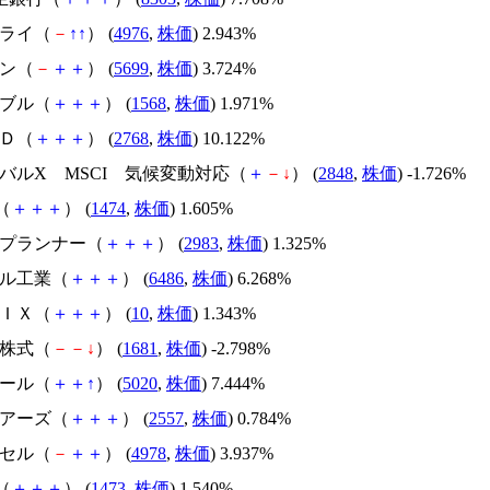
ドライ（
－
↑
↑
） (
4976
,
株価
) 2.943%
キン（
－
＋
＋
） (
5699
,
株価
) 3.724%
IXブル（
＋
＋
＋
） (
1568
,
株価
) 1.971%
ＨＤ（
＋
＋
＋
） (
2768
,
株価
) 10.122%
ーバルX MSCI 気候変動対応（
＋
－
↓
） (
2848
,
株価
) -1.726%
M（
＋
＋
＋
） (
1474
,
株価
) 1.605%
ルプランナー（
＋
＋
＋
） (
2983
,
株価
) 1.325%
グル工業（
＋
＋
＋
） (
6486
,
株価
) 6.268%
ＰＩＸ（
＋
＋
＋
） (
10
,
株価
) 1.343%
国株式（
－
－
↓
） (
1681
,
株価
) -2.798%
ホール（
＋
＋
↑
） (
5020
,
株価
) 7.444%
ェアーズ（
＋
＋
＋
） (
2557
,
株価
) 0.784%
ロセル（
－
＋
＋
） (
4978
,
株価
) 3.937%
M（
＋
＋
＋
） (
1473
,
株価
) 1.540%