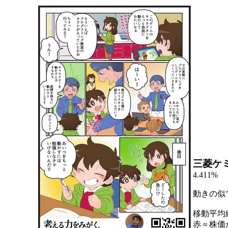
三菱ケ
4.411%
動きの似
移動平均
赤＝株価