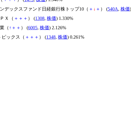
場インデックスファンド日経銀行株トップ10（
＋
↓
＋
） (
540A
,
株価
ＴＰＸ（
＋
＋
＋
） (
1308
,
株価
) 1.330%
工業（
↑
＋
＋
） (
6005
,
株価
) 2.126%
Xトピックス（
＋
＋
＋
） (
1348
,
株価
) 0.261%