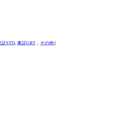
東証STD
,
東証GRT
，
その他
］