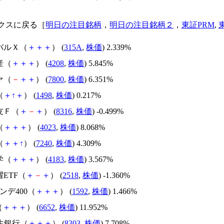
クスに戻る［
明日の注目銘柄
，
明日の注目銘柄２
，
東証PRM
,
バルＸ（
＋
＋
＋
） (
315A
,
株価
) 2.339%
産（
＋
＋
＋
） (
4208
,
株価
) 5.845%
ァ（
－
＋
＋
） (
7800
,
株価
) 6.351%
（
＋
↑
＋
） (
1498
,
株価
) 0.217%
友Ｆ（
＋
－
＋
） (
8316
,
株価
) -0.499%
（
＋
＋
＋
） (
4023
,
株価
) 8.068%
（
＋
＋
↑
） (
7240
,
株価
) 4.309%
学（
＋
＋
＋
） (
4183
,
株価
) 3.567%
躍ETF（
＋
－
＋
） (
2518
,
株価
) -1.360%
インデ400（
＋
＋
＋
） (
1592
,
株価
) 1.466%
（
＋
＋
＋
） (
6652
,
株価
) 11.952%
新生銀行（
＋
＋
＋
） (
8303
,
株価
) 7.708%