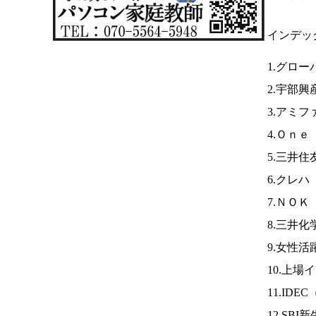
インデッ
1.グロー
2.宇部興
3.アミフ
4.Ｏｎｅ
5.三井住
6.クレハ
7.ＮＯＫ
8.三井化
9.女性活
10.上場
11.IDEC
12.SBI