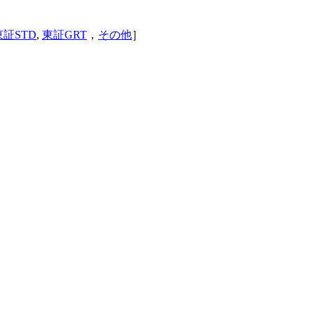
東証STD
,
東証GRT
，
その他
］