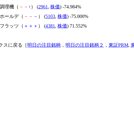
日本調理機（
－
－
↑
） (
2961
,
株価
) -74.984%
昭和ホールデ（
－
－
－
） (
5103
,
株価
) -75.000%
ビーフラッツ（
＋
＋
＋
） (
4381
,
株価
) 71.552%
クスに戻る［
明日の注目銘柄
，
明日の注目銘柄２
，
東証PRM
,