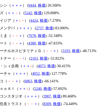
トーシン（
＋
＋
＋
） (
9444
,
株価
) 26.506%
イズ（
＋
＋
－
） (
5242
,
株価
) 129.898%
アメイジア（
＋
↓
－
） (
4424
,
株価
) 7.278%
トーメンデバ（
＋
＋
＋
） (
2737
,
株価
) 83.090%
かさくま（
－
－
＋
） (
7678
,
株価
) -52.348%
Ｍマート（
－
－
＋
） (
4380
,
株価
) -47.833%
エターナルホスピタリティＧ（
－
－
＋
） (
3193
,
株価
) -48.713%
アルトナー（
－
－
↑
） (
2163
,
株価
) -52.822%
ジィ・シィ企画（
＋
＋
↓
） (
4073
,
株価
) 30.415%
フィーチャ（
＋
＋
＋
） (
4052
,
株価
) 127.778%
レコ（
－
－
＋
） (
6863
,
株価
) -66.141%
ｍｏｎｏＡＩ（
＋
＋
↓
） (
5240
,
株価
) 57.692%
シリコンスタジオ（
＋
＋
＋
） (
3907
,
株価
) 89.468%
三井住友トラスト（
－
－
＋
） (
8309
,
株価
) -74.449%