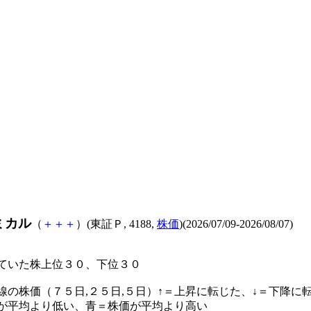
ミカル
（
＋
＋
＋
）(東証Ｐ, 4188,
株価
)(2026/07/09-2026/08/07)
ていた株上位３０、下位３０
線の株価（７５日,２５日,５日）↑＝上昇に転じた、↓＝下降に
が平均より低い、青＝株価が平均より高い