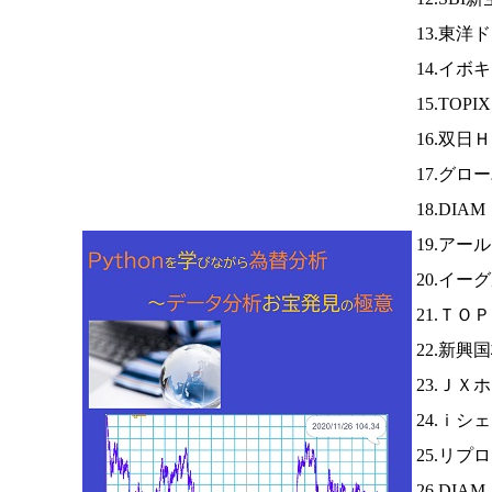
13.東洋
14.イボ
15.TOP
16.双日
17.グロ
18.DIA
19.アー
20.イー
21.ＴＯ
22.新興
23.ＪＸ
24.ｉシ
25.リプ
26.DIA