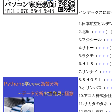
インデックスに戻
1.日本航空ビルデ
2.北里（
＋
＋
＋
） (
3.フジシール（
＋
4.サトー（
＋
＋
＋
）
5.ラクモ（
＋
＋
＋
）
6.ＨＩＳ（
＋
＋
＋
）
7.リンナイ（
＋
↑
＋
8.ＳＨＯＥＩ（
＋
9.オリンパス（
＋
10.アコム株式会
11.サカタのタネ（
12.長谷川香料（
＋