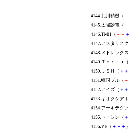
4144.北川精機（
－
4145.太陽誘電（
－
4146.TMH（
－
－
4147.アスタリス
4148.メドレック
4149.Ｔｅｒｒａ（
4150.ＪＳＨ（
＋
＋
4151.韓国ブル（
－
4152.アイズ（
＋
＋
4153.キオクシ
4154.アーキテク
4155.トーシン（
＋
4156.YE（
＋
＋
＋
）