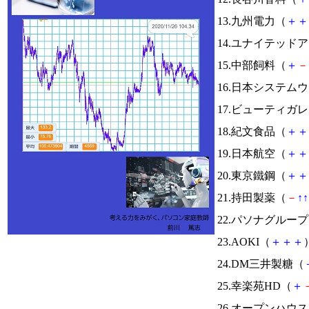
13.九州電力（
＋
＋
14.ユナイテッド
15.中部飼料（
＋
－
16.日本システム
17.ビューティガ
18.紀文食品（
＋
＋
19.日本航空（
＋
＋
20.東京鐵鋼（
＋
＋
21.持田製薬（
－
↑
↑
22.パソナグルー
23.AOKI（
＋
＋
＋
24.DM三井製糖（
25.幸楽苑HD（
＋
26.オープンハウ