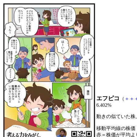
エフピコ
（
＋
＋
6.402%
動きの似ていた株
移動平均線の株価
赤＝株価が平均よ