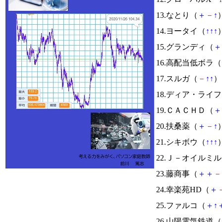
13.なとり（
＋
－
↑
）
14.ヨータイ（
↑
↑
↑
）
15.グランディ（
＋
16.高配当低ボラ（
17.スルガ（
－
↑
↑
） 
18.ディア・ライ
19.ＣＡＣＨＤ（
＋
20.扶桑薬（
＋
－
↑
）
21.シキボウ（
↑
↑
↑
）
22.Ｊ－オイルミ
23.藤商事（
＋
＋
－
24.幸楽苑HD（
＋
25.ファルコ（
＋
↑
26.山陽電気鉄道（