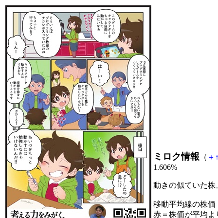
ミロク情報
（
＋
1.606%
動きの似ていた株
移動平均線の株価
赤＝株価が平均よ