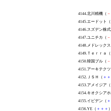
4144.北川精機（
－
4145.エードット（
4146.スズデン株
4147.ユニチカ（
－
4148.メドレック
4149.Ｔｅｒｒａ（
4150.韓国ブル（
－
4151.アーキテク
4152.ＪＳＨ（
＋
＋
4153.アメイジア（
4154.キオクシ
4155.イビデン（
＋
4156.YE（
＋
＋
＋
）