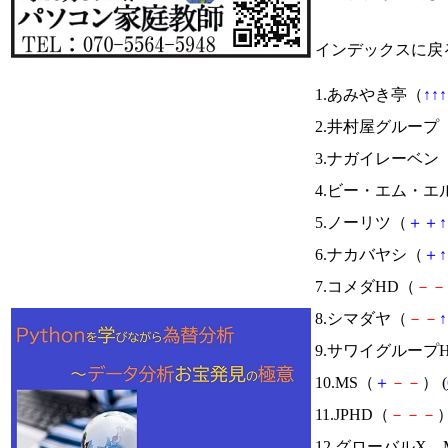
インデックスに戻
1.あみやき亭（
↑
↑
↑
2.井村屋グループ
3.ナガイレーベン
4.ビー・エム・エ
5.ノーリツ（
＋
＋
↑
6.ナカバヤシ（
＋
↑
7.コメダHD（
－
－
8.シマダヤ（
－
－
↑
9.サワイグループ
10.MS（
＋
－
－
） (
11.JPHD（
－
－
－
）
12.グローバルX Mo