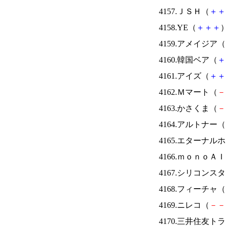
4157.ＪＳＨ（
＋
＋
4158.YE（
＋
＋
＋
）
4159.アメイジア（
4160.韓国ベア（
＋
4161.アイズ（
＋
＋
4162.Ｍマート（
－
4163.かさくま（
－
4164.アルトナー（
4165.エターナ
4166.ｍｏｎｏＡ
4167.シリコンス
4168.フィーチャ（
4169.ニレコ（
－
－
4170.三井住友ト