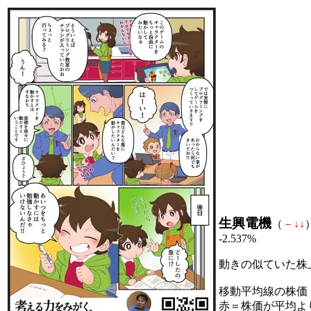
生興電機
（
－
↓
↓
-2.537%
動きの似ていた株
移動平均線の株価
赤＝株価が平均よ