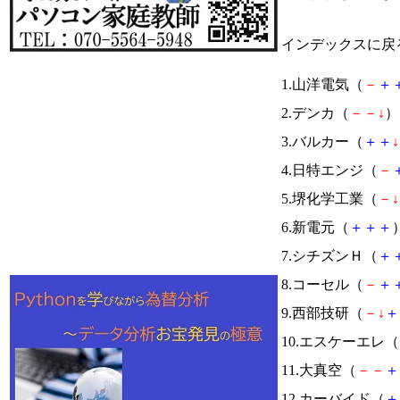
インデックスに戻
1.山洋電気（
－
＋
2.デンカ（
－
－
↓
） 
3.バルカー（
＋
＋
↓
4.日特エンジ（
－
5.堺化学工業（
－
↓
6.新電元（
＋
＋
＋
）
7.シチズンＨ（
＋
8.コーセル（
－
＋
9.西部技研（
－
↓
＋
10.エスケーエレ（
11.大真空（
－
－
＋
12.カーバイド（
＋