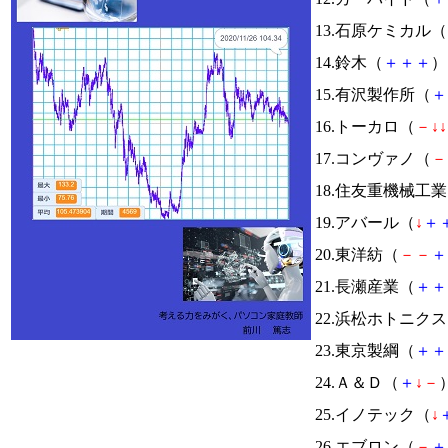
13.石原ケミカル（
14.鈴木（
＋
＋
＋
） 
15.有沢製作所（
＋
16.トーカロ（
－
↓
↓
17.コンヴァノ（
－
18.住友重機械工
19.アバール（
↓
＋
20.東洋紡（
－
－
＋
21.長瀬産業（
＋
＋
22.浜松ホトニク
23.東京製綱（
＋
＋
24.Ａ＆Ｄ（
＋
↓
－
）
25.イノテック（
↓
26.エブロン（
－
＋