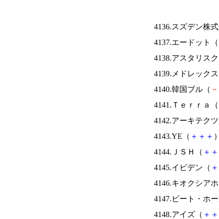
4136.スズデン株
4137.エードット（
4138.アスタリス
4139.メドレック
4140.韓国ブル（
－
4141.Ｔｅｒｒａ（
4142.アーキテク
4143.YE（
＋
＋
＋
）
4144.ＪＳＨ（
＋
＋
4145.イビデン（
＋
4146.キオクシ
4147.ビート・
4148.アイズ（
＋
＋