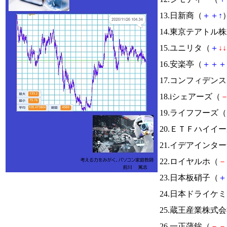
13.日新商（
＋
＋
↑
）
14.東京テアトル
15.ユニリタ（
＋
↓
↓
16.安楽亭（
＋
＋
＋
17.コンフィデン
18.iシェアーズ（
19.ライフフーズ（
20.ＥＴＦハイイ
21.イデアインタ
22.ロイヤルホ（
－
23.日本板硝子（
＋
24.日本ドライケ
25.蔵王産業株式
26.一正蒲鉾（
－
－