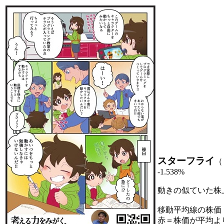
スターフライ
（
-1.538%
動きの似ていた株
移動平均線の株価
赤＝株価が平均よ