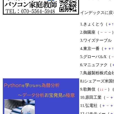
インデックスに戻
1.きょくとう（
＋
↑
2.御園座（
－
－
－
）
3.ワイズテーブル
4.東京一番（
＋
＋
↑
5.グローバルX（
6.マニュファク（
7.鳥越製粉株式会
8.iシェアーズ米国
9.歌舞伎（
↓
↓
－
） (
10.原田工業（
－
＋
11.弘電社（
＋
－
＋
12.ジモティー（
＋