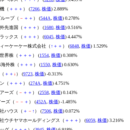
電機（
＋
＋
＋
） (
7266
,
株価
) 2.889%
Sグループ（
－
＋
＋
） (
544A
,
株価
) 0.278%
海外先進国（
＋
＋
＋
） (
1680
,
株価
) 0.516%
トラックス（
＋
＋
＋
） (
6045
,
株価
) 4.447%
亜ディーケーケー株式会社（
↑
＋
＋
） (
6848
,
株価
) 1.529%
Ｃ世界株（
＋
＋
＋
） (
1554
,
株価
) 0.308%
IS海外株（
＋
＋
＋
） (
1550
,
株価
) 0.630%
ホ（
＋
＋
↓
） (
9723
,
株価
) -0.313%
デン（
＋
＋
＋
） (
274A
,
株価
) 4.751%
ェアーズ（
－
＋
＋
） (
2558
,
株価
) 0.143%
ェアーズ（
－
－
＋
） (
452A
,
株価
) -1.485%
会社ハウス（
＋
－
↑
） (
7506
,
株価
) 0.072%
式会社ウチヤマホールディングス（
＋
＋
＋
） (
6059
,
株価
) 3.216%
バッグ（
＋
＋
＋
） (
3945
,
株価
) 6.918%