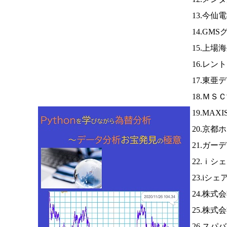
13.今仙
14.GM
15.上場
16.レン
17.東
18.ＭＳ
19.MAX
20.京都
21.ガー
22.ｉシ
23.iシ
24.株式
25.株
26.スパ