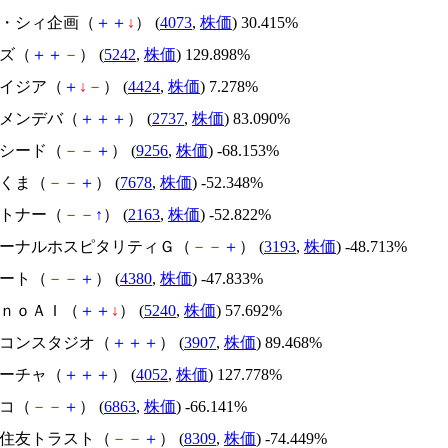
ジィ・シィ企画（
＋
＋
↓
） (
4073
,
株価
) 30.415%
イズ（
＋
＋
－
） (
5242
,
株価
) 129.898%
アメイジア（
＋
↓
－
） (
4424
,
株価
) 7.278%
トーメンデバ（
＋
＋
＋
） (
2737
,
株価
) 83.090%
サクシード（
－
－
＋
） (
9256
,
株価
) -68.153%
かさくま（
－
－
＋
） (
7678
,
株価
) -52.348%
アルトナー（
－
－
↑
） (
2163
,
株価
) -52.822%
エターナルホスピタリティＧ（
－
－
＋
） (
3193
,
株価
) -48.713%
Ｍマート（
－
－
＋
） (
4380
,
株価
) -47.833%
ｍｏｎｏＡＩ（
＋
＋
↓
） (
5240
,
株価
) 57.692%
シリコンスタジオ（
＋
＋
＋
） (
3907
,
株価
) 89.468%
フィーチャ（
＋
＋
＋
） (
4052
,
株価
) 127.778%
レコ（
－
－
＋
） (
6863
,
株価
) -66.141%
三井住友トラスト（
－
－
＋
） (
8309
,
株価
) -74.449%