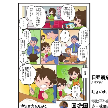
日亜鋼
8.523%
動きの似
移動平均
赤＝株価