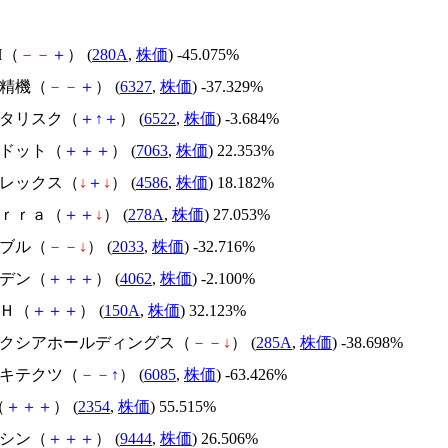
H（
－
－
＋
） (
280A
,
株価
) -45.075%
北川精機（
－
－
＋
） (
6327
,
株価
) -37.329%
アスタリスク（
＋
↑
＋
） (
6522
,
株価
) -3.684%
エードット（
＋
＋
＋
） (
7063
,
株価
) 22.353%
メドレックス（
↓
＋
↓
） (
4586
,
株価
) 18.182%
Ｔｅｒｒａ（
＋
＋
↓
） (
278A
,
株価
) 27.053%
韓国ブル（
－
－
↓
） (
2033
,
株価
) -32.716%
イビデン（
＋
＋
＋
） (
4062
,
株価
) -2.100%
ＳＨ（
＋
＋
＋
） (
150A
,
株価
) 32.123%
キオクシアホールディングス（
－
－
↓
） (
285A
,
株価
) -38.698%
アーキテクツ（
－
－
↑
） (
6085
,
株価
) -63.426%
（
＋
＋
＋
） (
2354
,
株価
) 55.515%
トーシン（
＋
＋
＋
） (
9444
,
株価
) 26.506%