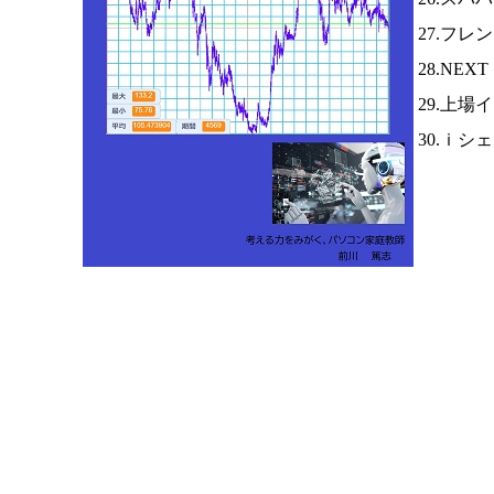
27.フレ
28.NEX
29.上場
30.ｉシ