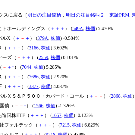
クスに戻る［
明日の注目銘柄
，
明日の注目銘柄２
，
東証PRM
,
トヒトホールディングス（
＋
＋
＋
） (
549A
,
株価
) 5.470%
バルX（
＋
－
＋
） (
379A
,
株価
) -0.584%
Ｄ（
＋
＋
＋
） (
3166
,
株価
) 3.602%
アーズ（
－
＋
＋
） (
2559
,
株価
) 0.101%
（
－
＋
↑
） (
7044
,
株価
) 5.285%
ス（
＋
＋
＋
） (
7686
,
株価
) 2.920%
王（
＋
＋
＋
） (
3377
,
株価
) 4.087%
ーバルＸＳ＆Ｐ５００・カバード・コール（
＋
－
－
） (
2868
,
株価
)
M国債（
－
－
↑
） (
1566
,
株価
) -1.326%
I先進国株ETF（
＋
＋
＋
） (
1657
,
株価
) -0.123%
式会社ファルテック（
＋
＋
＋
） (
7215
,
株価
) 6.829%
タルヘルス（
＋
＋
＋
） (
9218
,
株価
) 3.439%