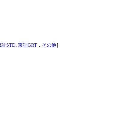
東証STD
,
東証GRT
，
その他
］