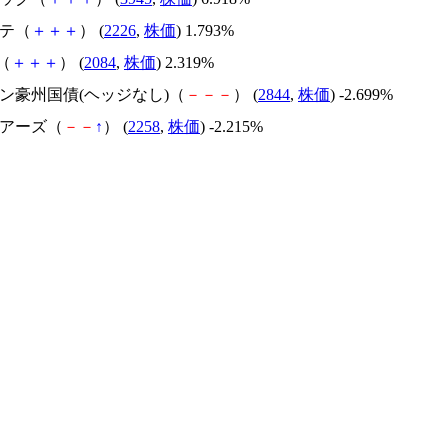
ンテ（
＋
＋
＋
） (
2226
,
株価
) 1.793%
T（
＋
＋
＋
） (
2084
,
株価
) 2.319%
イン豪州国債(ヘッジなし)（
－
－
－
） (
2844
,
株価
) -2.699%
ェアーズ（
－
－
↑
） (
2258
,
株価
) -2.215%