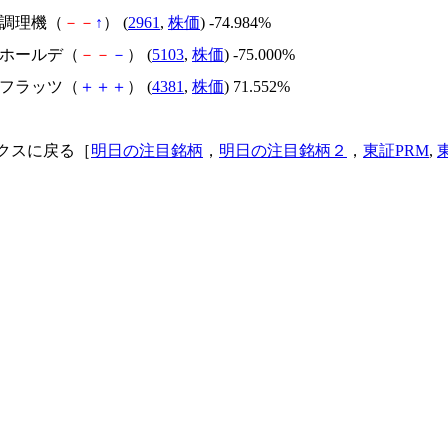
日本調理機（
－
－
↑
） (
2961
,
株価
) -74.984%
昭和ホールデ（
－
－
－
） (
5103
,
株価
) -75.000%
ビーフラッツ（
＋
＋
＋
） (
4381
,
株価
) 71.552%
クスに戻る［
明日の注目銘柄
，
明日の注目銘柄２
，
東証PRM
,