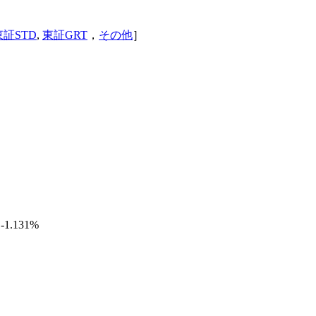
東証STD
,
東証GRT
，
その他
］
 -1.131%