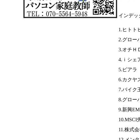
インデッ
1.ヒト
2.グロー
3.オチＨ
4.ｉシェ
5.ピアラ
6.カクヤ
7.バイク
8.グロ
9.新興E
10.MSC
11.株
12.メン