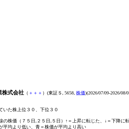
業株式会社
（
＋
＋
＋
）(東証Ｓ, 5658,
株価
)(2026/07/09-2026/08/0
ていた株上位３０、下位３０
線の株価（７５日,２５日,５日）↑＝上昇に転じた、↓＝下降に
が平均より低い、青＝株価が平均より高い