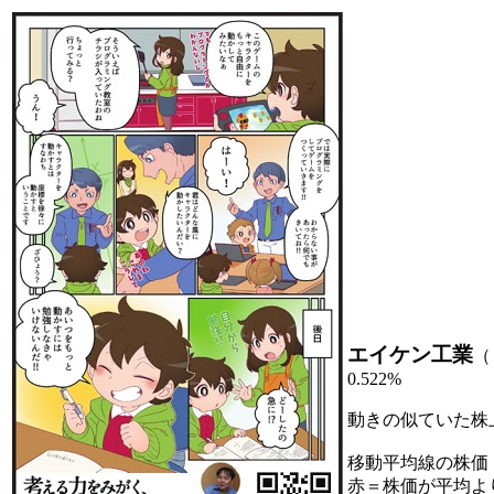
エイケン工業
（
0.522%
動きの似ていた株
移動平均線の株価
赤＝株価が平均よ