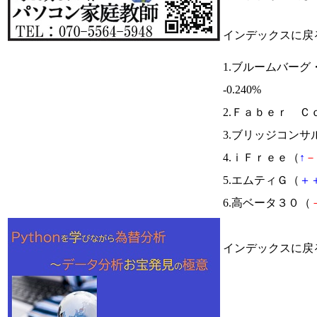
インデックスに戻
1.ブルームバー
-0.240%
2.Ｆａｂｅｒ Ｃ
3.ブリッジコンサ
4.ｉＦｒｅｅ（
↑
－
5.エムティＧ（
＋
6.高ベータ３０（
インデックスに戻