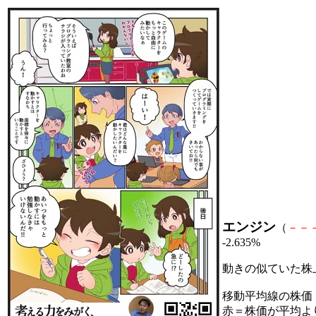
エンジン
（
－
－
-2.635%
動きの似ていた株
移動平均線の株価
赤＝株価が平均よ