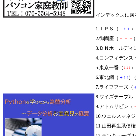
インデックスに戻
1.ＩＰＳ（
－
↑
＋
） 
2.御園座（
－
－
－
）
3.ＤＮホールディ
4.コンフィデン
5.東京一番（
↓
↓
↓
） 
6.東北鋼（
＋
↑
↑
） (
7.ライフフーズ（
8.ワイズテーブル
9.アトムリビン（
10.ウェルスマネ
11.山田再生系債
12.デンキョーグ