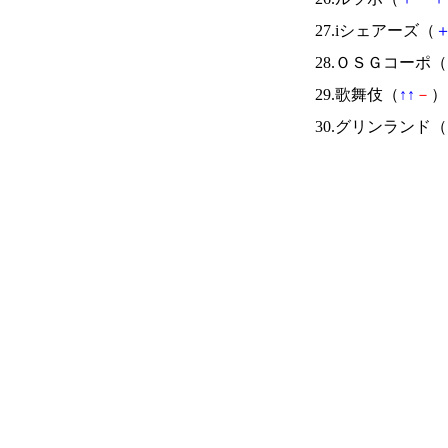
27.iシェアーズ（
28.ＯＳＧコーポ（
29.歌舞伎（
↑
↑
－
） 
30.グリンランド（