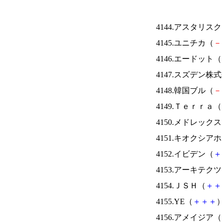
4144.アスタリス
4145.ユニチカ（
－
4146.エードット（
4147.スズデン株
4148.韓国ブル（
－
4149.Ｔｅｒｒａ（
4150.メドレック
4151.キオクシ
4152.イビデン（
＋
4153.アーキテク
4154.ＪＳＨ（
＋
＋
4155.YE（
＋
＋
＋
）
4156.アメイジア（