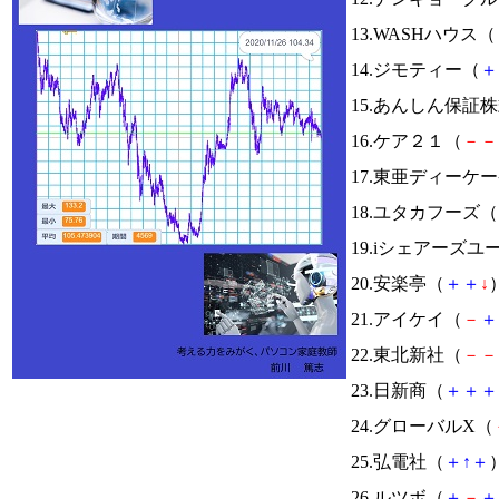
13.WASHハウス（
14.ジモティー（
＋
15.あんしん保証
16.ケア２１（
－
－
17.東亜ディーケ
18.ユタカフーズ（
19.iシェアーズ
20.安楽亭（
＋
＋
↓
）
21.アイケイ（
－
＋
22.東北新社（
－
－
23.日新商（
＋
＋
＋
24.グローバルX（
25.弘電社（
＋
↑
＋
）
26.ルツボ（
＋
－
＋