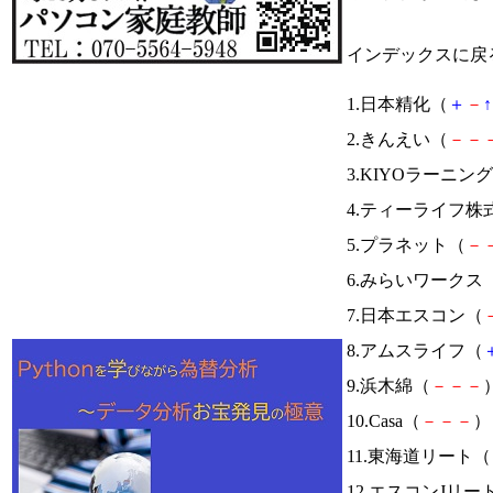
インデックスに戻
1.日本精化（
＋
－
↑
2.きんえい（
－
－
3.KIYOラーニン
4.ティーライフ株
5.プラネット（
－
6.みらいワークス
7.日本エスコン（
8.アムスライフ（
9.浜木綿（
－
－
－
）
10.Casa（
－
－
－
） 
11.東海道リート（
12.エスコンJリー