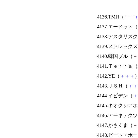
4136.TMH（
－
－
4137.エードット（
4138.アスタリス
4139.メドレック
4140.韓国ブル（
－
4141.Ｔｅｒｒａ（
4142.YE（
＋
＋
＋
）
4143.ＪＳＨ（
＋
＋
4144.イビデン（
＋
4145.キオクシ
4146.アーキテク
4147.かさくま（
－
4148.ビート・