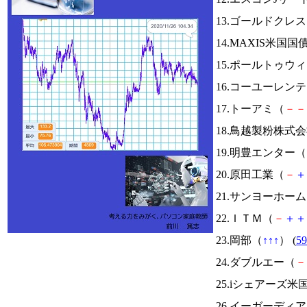
13.ゴールドクレ
14.MAXIS米国
15.ポールトゥウ
16.コーユーレン
17.トーアミ（
－
－
18.鳥越製粉株式
19.明豊エンター（
20.原田工業（
－
＋
21.サンヨーホー
22.ＩＴＭ（
－
＋
＋
23.岡部（
↑
↑
↑
） (
59
24.ダブルエー（
－
25.iシェアーズ米
26.イーガーディ