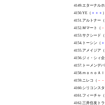
4149.エターナ
4150.YE（
＋
＋
＋
）
4151.アルトナー（
4152.Ｍマート（
－
4153.サクシード（
4154.トーシン（
＋
4155.アメイジア（
4156.ジィ・シィ
4157.トーメンデ
4158.ｍｏｎｏＡ
4159.ニレコ（
－
－
4160.シリコンス
4161.フィーチャ（
4162.三井住友ト