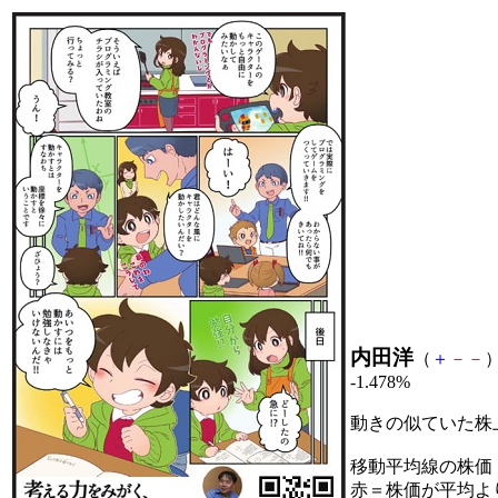
内田洋
（
＋
－
－
）
-1.478%
動きの似ていた株
移動平均線の株価
赤＝株価が平均よ