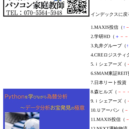
インデックスに戻
1.MAXIS投信（
↑
2.学研HD（
＋
－
－
3.丸井グループ（
↑
4.CREロジスティ
5.ｉシェアーズ（
6.SMAM東証REI
7.日本リート投資
8.森ヒルズ（
－
－
9.ｉシェアーズ（
10.Ｕアーバン（
－
11.MAXIS投信（
12.NEXT運輸物流