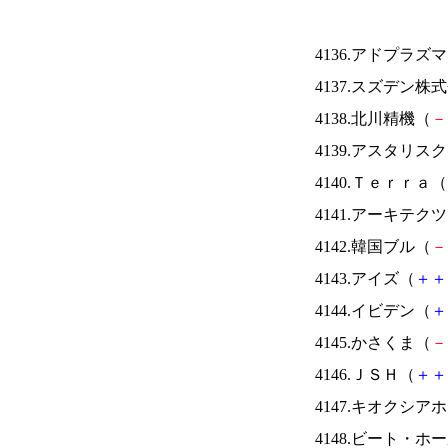
4136.アドプラズ
4137.スズデン株
4138.北川精機（
－
4139.アスタリス
4140.Ｔｅｒｒａ（
4141.アーキテク
4142.韓国ブル（
－
4143.アイズ（
＋
＋
4144.イビデン（
＋
4145.かさくま（
－
4146.ＪＳＨ（
＋
＋
4147.キオクシ
4148.ビート・