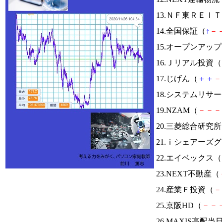
13.ＮＦ東ＲＥＩ
14.全国保証（
↑
－
15.オープンアッ
16.Ｊリアル投資（
17.じげん（
＋
＋
－
18.システムリサ
19.NZAM（
－
－
－
20.三菱総合研究
21.ｉシェアーズ
22.エイベックス（
23.NEXT不動産（
24.産業Ｆ投資（
－
25.京阪HD（
－
－
26.MAXIS高