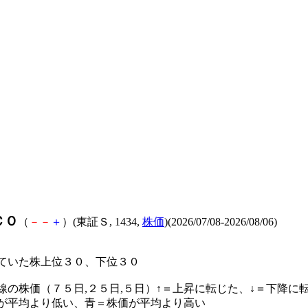
ＣＯ
（
－
－
＋
）(東証Ｓ, 1434,
株価
)(2026/07/08-2026/08/06)
ていた株上位３０、下位３０
線の株価（７５日,２５日,５日）↑＝上昇に転じた、↓＝下降に
が平均より低い、青＝株価が平均より高い