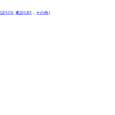
東証STD
,
東証GRT
，
その他
］