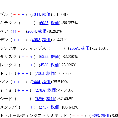
韓国ブル（
－
－
＋
） (
2033
,
株価
) -31.008%
アーキテクツ（
－
－
－
） (
6085
,
株価
) -66.957%
韓国ベア（
↑
↑
－
） (
2034
,
株価
) 8.292%
イビデン（
＋
＋
＋
） (
4062
,
株価
) -0.471%
キオクシアホールディングス（
－
－
＋
） (
285A
,
株価
) -32.183%
アスタリスク（
＋
－
＋
） (
6522
,
株価
) -32.750%
メドレックス（
＋
＋
＋
） (
4586
,
株価
) 25.926%
エードット（
＋
＋
＋
） (
7063
,
株価
) 10.753%
トーシン（
＋
＋
＋
） (
9444
,
株価
) 35.510%
Ｔｅｒｒａ（
＋
＋
＋
） (
278A
,
株価
) 47.543%
サクシード（
－
－
＋
） (
9256
,
株価
) -67.402%
トーメンデバ（
＋
＋
＋
） (
2737
,
株価
) 103.643%
.ビート・ホールディングス・リミテッド（
－
－
－
） (
9399
,
株価
) 9.