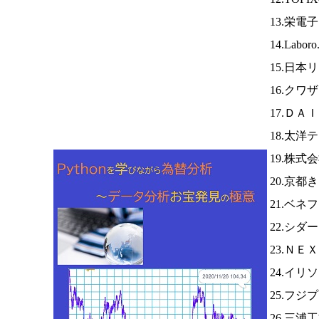
13.栄電
14.Labor
15.日本
16.ク
17.ＤＡ
18.太
19.株式
20.京
21.ベネ
22.シダ
23.ＮＥ
24.イリ
25.フジ
26.三浦