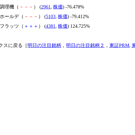
日本調理機（
－
－
－
） (
2961
,
株価
) -76.478%
昭和ホールデ（
－
－
－
） (
5103
,
株価
) -79.412%
ビーフラッツ（
＋
＋
＋
） (
4381
,
株価
) 124.725%
クスに戻る［
明日の注目銘柄
，
明日の注目銘柄２
，
東証PRM
,