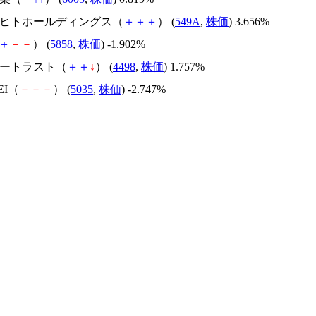
トトヒトホールディングス（
＋
＋
＋
） (
549A
,
株価
) 3.656%
＋
－
－
） (
5858
,
株価
) -1.902%
バートラスト（
＋
＋
↓
） (
4498
,
株価
) 1.757%
EI（
－
－
－
） (
5035
,
株価
) -2.747%