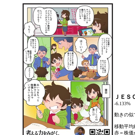
ＪＥＳ
-6.133%
動きの似
移動平均
赤＝株価