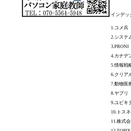
インデッ
1.コメ兵
2.システ
3.PRONI
4.カナデ
5.情報
6.クリア
7.動物
8.ヤプリ
9.ユビキ
10.トス
11.株式
12.TOPI