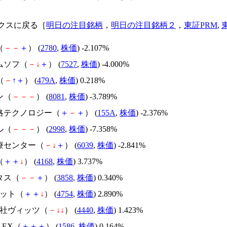
クスに戻る［
明日の注目銘柄
，
明日の注目銘柄２
，
東証PRM
,
（
－
－
＋
） (
2780
,
株価
) -2.107%
ムソフ（
－
↓
＋
） (
7527
,
株価
) -4.000%
（
－
↑
＋
） (
479A
,
株価
) 0.218%
ン（
－
－
－
） (
8081
,
株価
) -3.789%
戦略テクノロジー（
＋
－
＋
） (
155A
,
株価
) -2.376%
ル（
－
－
－
） (
2998
,
株価
) -7.358%
医療センター（
－
↓
＋
） (
6039
,
株価
) -2.841%
（
＋
＋
↓
） (
4168
,
株価
) 3.737%
タス（
－
－
＋
） (
3858
,
株価
) 0.340%
ネット（
＋
＋
↓
） (
4754
,
株価
) 2.890%
会社ヴィッツ（
－
↓
↓
） (
4440
,
株価
) 1.423%
X-EX（
＋
＋
＋
） (
1586
,
株価
) 0.164%