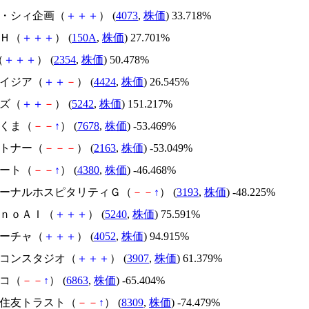
ジィ・シィ企画（
＋
＋
＋
） (
4073
,
株価
) 33.718%
ＳＨ（
＋
＋
＋
） (
150A
,
株価
) 27.701%
（
＋
＋
＋
） (
2354
,
株価
) 50.478%
アメイジア（
＋
＋
－
） (
4424
,
株価
) 26.545%
イズ（
＋
＋
－
） (
5242
,
株価
) 151.217%
かさくま（
－
－
↑
） (
7678
,
株価
) -53.469%
アルトナー（
－
－
－
） (
2163
,
株価
) -53.049%
Ｍマート（
－
－
↑
） (
4380
,
株価
) -46.468%
エターナルホスピタリティＧ（
－
－
↑
） (
3193
,
株価
) -48.225%
ｍｏｎｏＡＩ（
＋
＋
＋
） (
5240
,
株価
) 75.591%
フィーチャ（
＋
＋
＋
） (
4052
,
株価
) 94.915%
シリコンスタジオ（
＋
＋
＋
） (
3907
,
株価
) 61.379%
レコ（
－
－
↑
） (
6863
,
株価
) -65.404%
三井住友トラスト（
－
－
↑
） (
8309
,
株価
) -74.479%