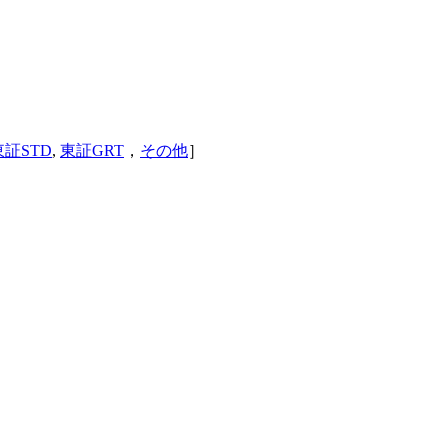
東証STD
,
東証GRT
，
その他
］