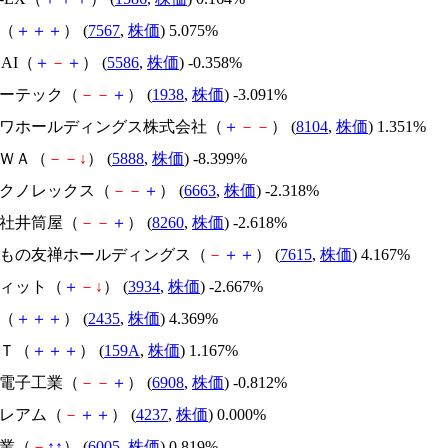
子（
＋
＋
＋
） (
7567
,
株価
) 5.075%
o.AI（
＋
－
＋
） (
5586
,
株価
) -0.358%
リーテック（
－
－
＋
） (
1938
,
株価
) -3.091%
ワザワホールディングス株式会社（
＋
－
－
） (
8104
,
株価
) 1.351%
ＩＷＡ（
－
－
↓
） (
5888
,
株価
) -8.399%
洋テクノレックス（
－
－
＋
） (
6663
,
株価
) -2.318%
会社井筒屋（
－
－
＋
） (
8260
,
株価
) -2.618%
都きもの友禅ホールディングス（
－
＋
＋
） (
7615
,
株価
) 4.167%
フィット（
＋
－
↓
） (
3934
,
株価
) -2.667%
ー（
＋
＋
＋
） (
2435
,
株価
) 4.369%
ＸＴ（
＋
＋
＋
） (
159A
,
株価
) 1.167%
ソ電子工業（
－
－
＋
） (
6908
,
株価
) -0.812%
プレアム（
－
＋
＋
） (
4237
,
株価
) 0.000%
工業（
－
↑
↑
） (
6005
,
株価
) 0.819%