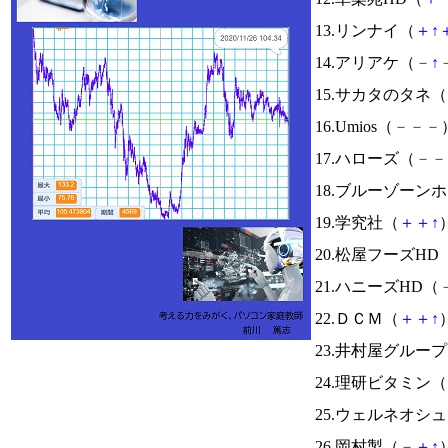
13.リンナイ（
＋
↑
14.アリアケ（
－
↑
15.サカタのタネ（
16.Umios（
－
－
－
17.ハローズ（
－
－
18.ブルーゾーン
19.学究社（
＋
＋
↑
）
20.松屋フーズHD
21.ハニーズHD（
22.ＤＣＭ（
＋
＋
↑
）
23.井村屋グルー
24.理研ビタミン（
25.ウェルネオシ
26.岡村製（
－
＋
↑
）