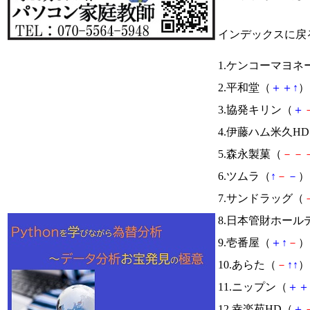
インデックスに戻
1.ケンコーマヨネ
2.平和堂（
＋
＋
↑
） 
3.協発キリン（
＋
4.伊藤ハム米久H
5.森永製菓（
－
－
6.ツムラ（
↑
－
－
） 
7.サンドラッグ（
8.日本管財ホール
9.壱番屋（
＋
↑
－
） 
10.あらた（
－
↑
↑
） 
11.ニップン（
＋
＋
12.幸楽苑HD（
＋