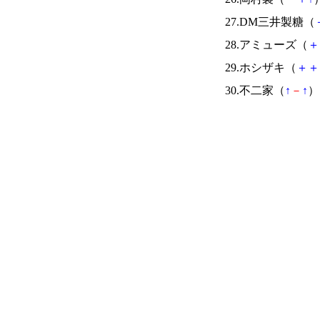
27.DM三井製糖（
28.アミューズ（
＋
29.ホシザキ（
＋
＋
30.不二家（
↑
－
↑
） 