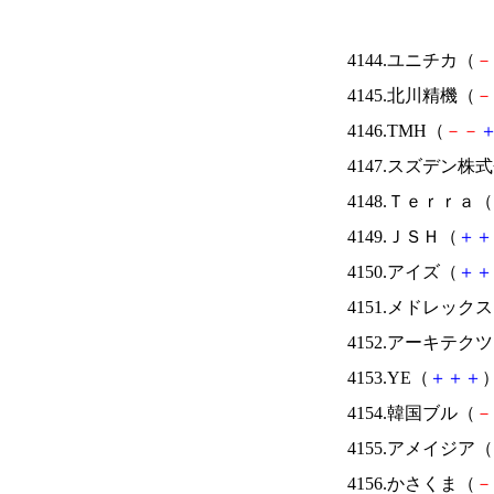
4144.ユニチカ（
－
4145.北川精機（
－
4146.TMH（
－
－
4147.スズデン株
4148.Ｔｅｒｒａ（
4149.ＪＳＨ（
＋
＋
4150.アイズ（
＋
＋
4151.メドレック
4152.アーキテク
4153.YE（
＋
＋
＋
）
4154.韓国ブル（
－
4155.アメイジア（
4156.かさくま（
－