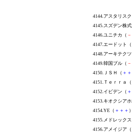
4144.アスタリス
4145.スズデン株
4146.ユニチカ（
－
4147.エードット（
4148.アーキテク
4149.韓国ブル（
－
4150.ＪＳＨ（
＋
＋
4151.Ｔｅｒｒａ（
4152.イビデン（
＋
4153.キオクシ
4154.YE（
＋
＋
＋
）
4155.メドレック
4156.アメイジア（