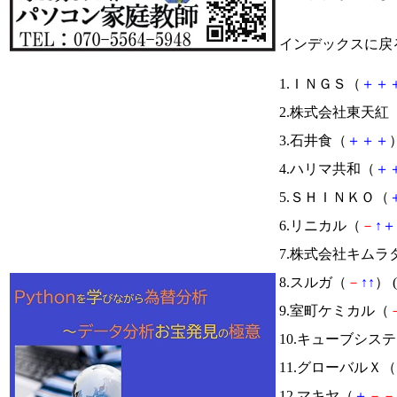
インデックスに戻
1.ＩＮＧＳ（
＋
＋
2.株式会社東天紅
3.石井食（
＋
＋
＋
）
4.ハリマ共和（
＋
5.ＳＨＩＮＫＯ（
6.リニカル（
－
↑
＋
7.株式会社キムラ
8.スルガ（
－
↑
↑
） (
9.室町ケミカル（
10.キューブシス
11.グローバルＸ（
12.マキヤ（
＋
－
－