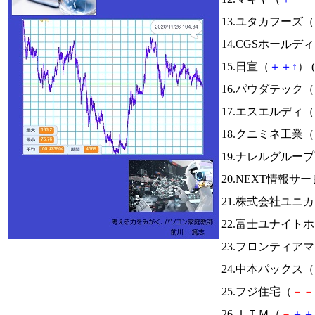
13.ユタカフーズ（
14.CGSホールデ
15.日宣（
＋
＋
↑
） (
16.パウダテック（
17.エスエルディ（
18.クニミネ工業（
19.ナレルグルー
20.NEXT情報サ
21.株式会社ユニ
22.富士ユナイト
23.フロンティア
24.中本パックス（
25.フジ住宅（
－
－
26.ＩＴＭ（
－
＋
＋