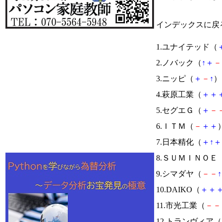
インデックスに戻
1.ユナイテッド（
2.ノバック（
↑
＋
－
3.ニッピ（
＋
－
↑
） 
4.萩原工業（
＋
＋
5.セグエＧ（
＋
－
6.ＩＴＭ（
－
＋
＋
）
7.日本精化（
＋
↑
＋
8.ＳＵＭＩＮＯＥ
9.シマダヤ（
－
－
↑
10.DAIKO（
＋
＋
11.市光工業（
－
－
12.トランヴィア（