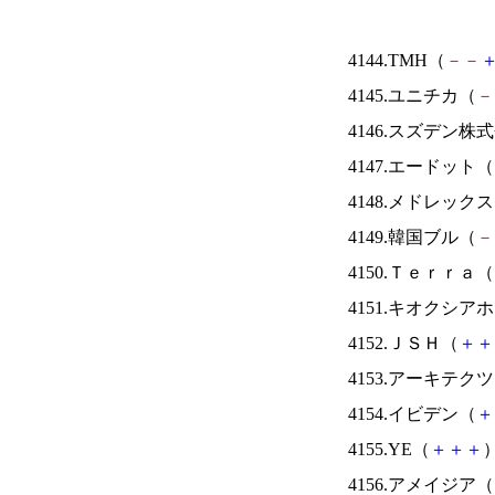
4144.TMH（
－
－
4145.ユニチカ（
－
4146.スズデン株
4147.エードット（
4148.メドレック
4149.韓国ブル（
－
4150.Ｔｅｒｒａ（
4151.キオクシ
4152.ＪＳＨ（
＋
＋
4153.アーキテク
4154.イビデン（
＋
4155.YE（
＋
＋
＋
）
4156.アメイジア（