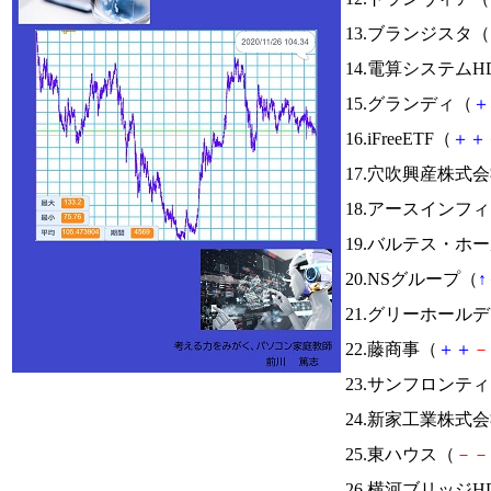
13.ブランジスタ（
14.電算システムH
15.グランディ（
＋
16.iFreeETF（
＋
＋
17.穴吹興産株式
18.アースインフ
19.バルテス・ホ
20.NSグループ（
↑
21.グリーホール
22.藤商事（
＋
＋
－
23.サンフロンテ
24.新家工業株式
25.東ハウス（
－
－
26.横河ブリッジH