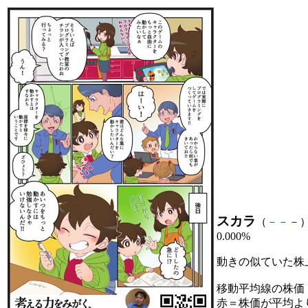
スカラ
（
－
－
－
）
0.000%
動きの似ていた株
移動平均線の株価
赤＝株価が平均よ