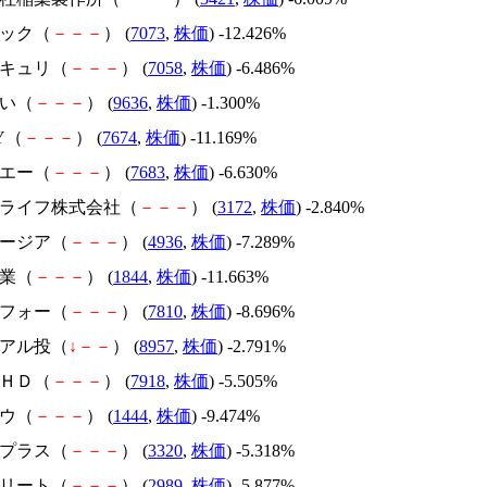
イック（
－
－
－
） (
7073
,
株価
) -12.426%
セキュリ（
－
－
－
） (
7058
,
株価
) -6.486%
えい（
－
－
－
） (
9636
,
株価
) -1.300%
TY（
－
－
－
） (
7674
,
株価
) -11.169%
ルエー（
－
－
－
） (
7683
,
株価
) -6.630%
ィーライフ株式会社（
－
－
－
） (
3172
,
株価
) -2.840%
シージア（
－
－
－
） (
4936
,
株価
) -7.289%
工業（
－
－
－
） (
1844
,
株価
) -11.663%
スフォー（
－
－
－
） (
7810
,
株価
) -8.696%
リアル投（
↓
－
－
） (
8957
,
株価
) -2.791%
アＨＤ（
－
－
－
） (
7918
,
株価
) -5.505%
ソウ（
－
－
－
） (
1444
,
株価
) -9.474%
スプラス（
－
－
－
） (
3320
,
株価
) -5.318%
道リート（
－
－
－
） (
2989
,
株価
) -5.877%