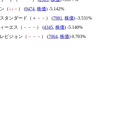
リン（
↓
↓
－
） (
9474
,
株価
) -5.142%
カラスタンダード（
＋
－
－
） (
7981
,
株価
) -3.531%
ティーエス（
－
－
－
） (
4345
,
株価
) -5.140%
テレビジョン（
－
－
－
） (
7064
,
株価
) 0.703%