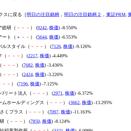
クスに戻る［
明日の注目銘柄
，
明日の注目銘柄２
，
東証PRM
,
ア総研（
－
－
－
） (
9242
,
株価
) -8.550%
アート（
＋
－
－
） (
5644
,
株価
) -6.553%
ーバルスタイル（
－
－
－
） (
7126
,
株価
) -9.126%
フ（
－
－
－
） (
2217
,
株価
) -4.449%
（
－
－
－
） (
7682
,
株価
) -3.436%
（
－
－
－
） (
2424
,
株価
) -3.226%
－
－
－
） (
7196
,
株価
) -7.125%
ンJリート法人（
－
－
－
） (
2971
,
株価
) -6.372%
チームホールディングス（
－
－
－
） (
3662
,
株価
) -13.295%
らさくプラス（
－
－
－
） (
7097
,
株価
) -11.163%
商研（
－
－
－
） (
7850
,
株価
) -8.124%
式会社稲葉製作所（
－
－
－
） (
3421
,
株価
) -6.009%