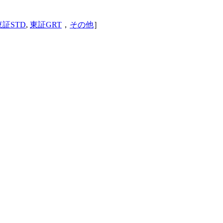
東証STD
,
東証GRT
，
その他
］