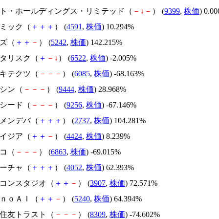
.ビート・ホールディングス・リミテッド（
－
↓
－
） (
9399
,
株価
) 0.0
リボミック（
＋
＋
＋
） (
4591
,
株価
) 10.294%
イズ（
＋
＋
－
） (
5242
,
株価
) 142.215%
アスタリスク（
＋
－
↓
） (
6522
,
株価
) -2.005%
アーキテクツ（
－
－
－
） (
6085
,
株価
) -68.163%
トーシン（
－
－
－
） (
9444
,
株価
) 28.968%
サクシード（
－
－
－
） (
9256
,
株価
) -67.146%
トーメンデバ（
＋
＋
＋
） (
2737
,
株価
) 104.281%
アメイジア（
＋
＋
－
） (
4424
,
株価
) 8.239%
レコ（
－
－
－
） (
6863
,
株価
) -69.015%
フィーチャ（
＋
＋
＋
） (
4052
,
株価
) 62.393%
シリコンスタジオ（
＋
＋
－
） (
3907
,
株価
) 72.571%
ｍｏｎｏＡＩ（
＋
＋
－
） (
5240
,
株価
) 64.394%
三井住友トラスト（
－
－
－
） (
8309
,
株価
) -74.602%