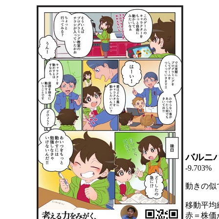
バルニ
-9.703%
動きの似
移動平均
赤＝株価