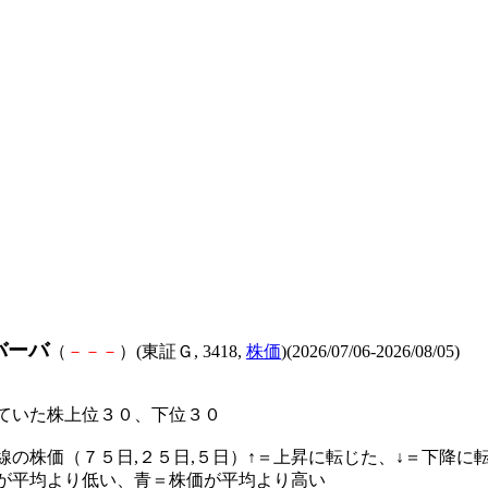
バーバ
（
－
－
－
）(東証Ｇ, 3418,
株価
)(2026/07/06-2026/08/05)
ていた株上位３０、下位３０
線の株価（７５日,２５日,５日）↑＝上昇に転じた、↓＝下降に
が平均より低い、青＝株価が平均より高い