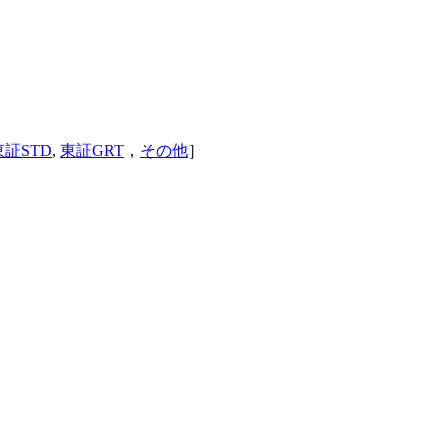
東証STD
,
東証GRT
，
その他
］