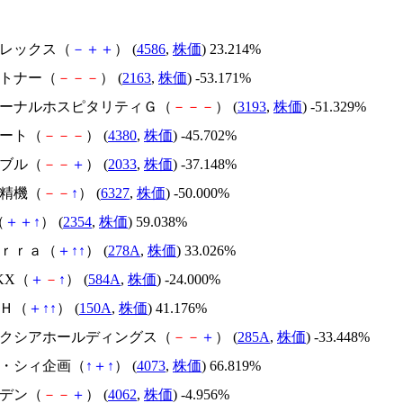
メドレックス（
－
＋
＋
） (
4586
,
株価
) 23.214%
アルトナー（
－
－
－
） (
2163
,
株価
) -53.171%
エターナルホスピタリティＧ（
－
－
－
） (
3193
,
株価
) -51.329%
Ｍマート（
－
－
－
） (
4380
,
株価
) -45.702%
韓国ブル（
－
－
＋
） (
2033
,
株価
) -37.148%
北川精機（
－
－
↑
） (
6327
,
株価
) -50.000%
（
＋
＋
↑
） (
2354
,
株価
) 59.038%
Ｔｅｒｒａ（
＋
↑
↑
） (
278A
,
株価
) 33.026%
NKX（
＋
－
↑
） (
584A
,
株価
) -24.000%
ＳＨ（
＋
↑
↑
） (
150A
,
株価
) 41.176%
キオクシアホールディングス（
－
－
＋
） (
285A
,
株価
) -33.448%
ジィ・シィ企画（
↑
＋
↑
） (
4073
,
株価
) 66.819%
イビデン（
－
－
＋
） (
4062
,
株価
) -4.956%