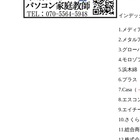
インデッ
1.メディ
2.メタル
3.グロ
4.モロゾ
5.浜木綿
6.プラス
7.Casa（
8.エスコ
9.エイ
10.さく
11.総合
12.株