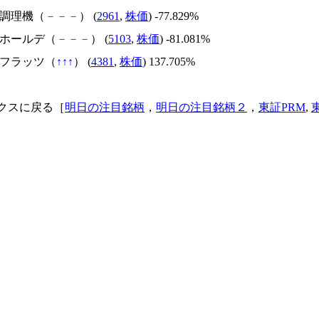
日本調理機（
－
－
－
） (
2961
,
株価
) -77.829%
昭和ホールデ（
－
－
－
） (
5103
,
株価
) -81.081%
ビーフラッツ（
↑
↑
↑
） (
4381
,
株価
) 137.705%
クスに戻る［
明日の注目銘柄
，
明日の注目銘柄２
，
東証PRM
,