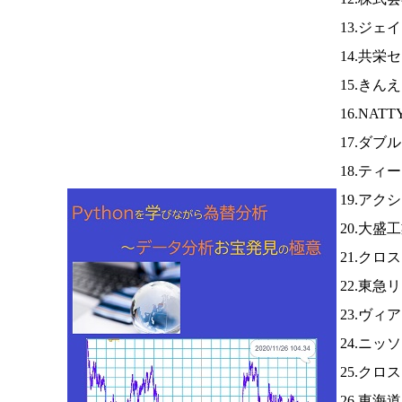
13.ジェ
14.共栄
15.きん
16.NAT
17.ダブ
18.テ
19.アク
20.大盛
21.クロ
22.東急
23.ヴィ
24.ニッ
25.クロ
26.東海