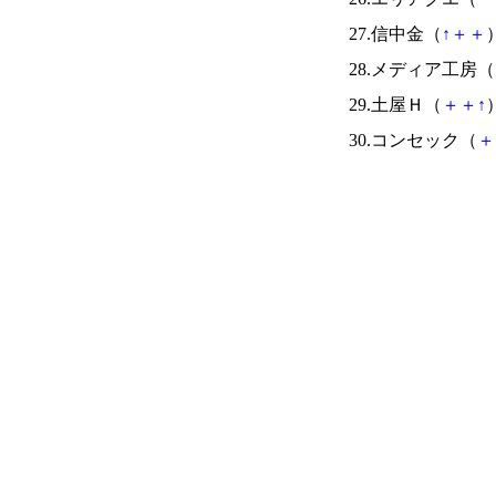
27.信中金（
↑
＋
＋
）
28.メディア工房（
29.土屋Ｈ（
＋
＋
↑
）
30.コンセック（
＋