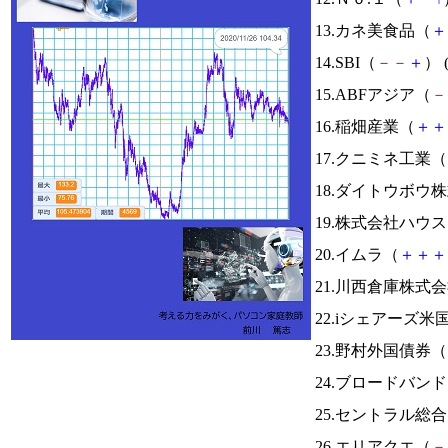
13.カネ美食品（
＋
14.SBI（
－
－
＋
） 
15.ABFアジア（
－
16.稲畑産業（
＋
＋
17.クニミネ工業（
18.ダイトウボウ
19.株式会社ハウ
20.イムラ（
＋
＋
＋
21.川西倉庫株式
22.iシェアーズ米
23.野村外国債券（
24.ブロードバン
25.セントラル総
26.エリアクエ（
－