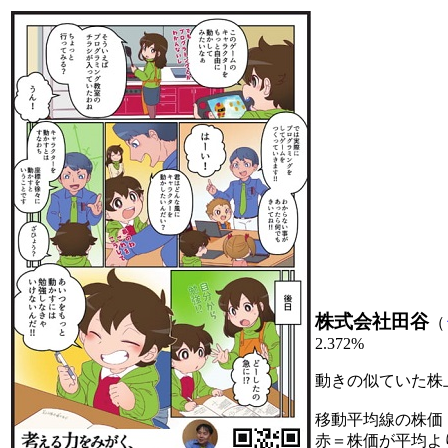
株式会社田谷
（
2.372%
動きの似ていた株
移動平均線の株価
赤＝株価が平均よ