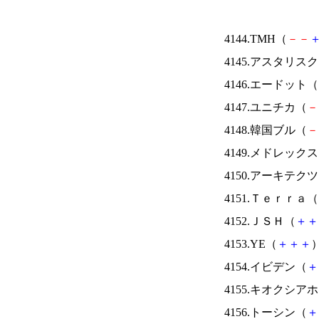
4144.TMH（
－
－
4145.アスタリス
4146.エードット（
4147.ユニチカ（
－
4148.韓国ブル（
－
4149.メドレック
4150.アーキテク
4151.Ｔｅｒｒａ（
4152.ＪＳＨ（
＋
＋
4153.YE（
＋
＋
＋
）
4154.イビデン（
＋
4155.キオクシ
4156.トーシン（
＋