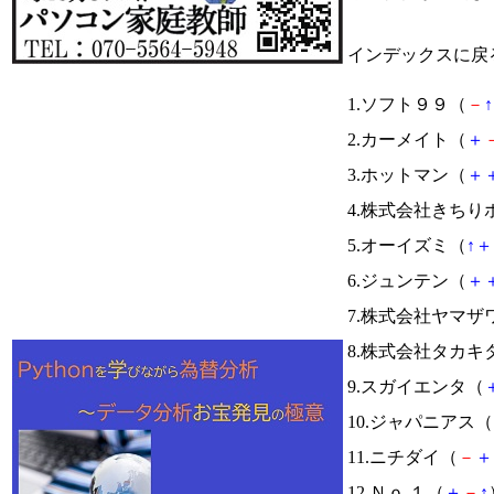
インデックスに戻
1.ソフト９９（
－
↑
2.カーメイト（
＋
3.ホットマン（
＋
4.株式会社きち
5.オーイズミ（
↑
＋
6.ジュンテン（
＋
7.株式会社ヤマザ
8.株式会社タカキ
9.スガイエンタ（
10.ジャパニアス（
11.ニチダイ（
－
＋
12.Ｎｏ.１（
＋
－
↑