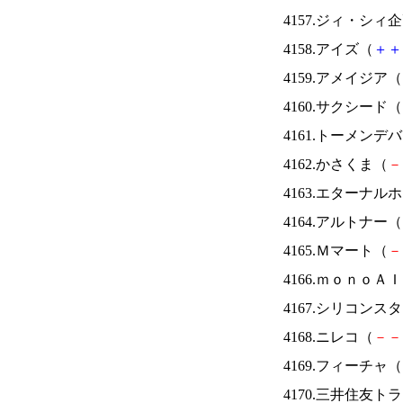
4157.ジィ・シィ
4158.アイズ（
＋
＋
4159.アメイジア（
4160.サクシード（
4161.トーメンデ
4162.かさくま（
－
4163.エターナ
4164.アルトナー（
4165.Ｍマート（
－
4166.ｍｏｎｏＡ
4167.シリコンス
4168.ニレコ（
－
－
4169.フィーチャ（
4170.三井住友ト