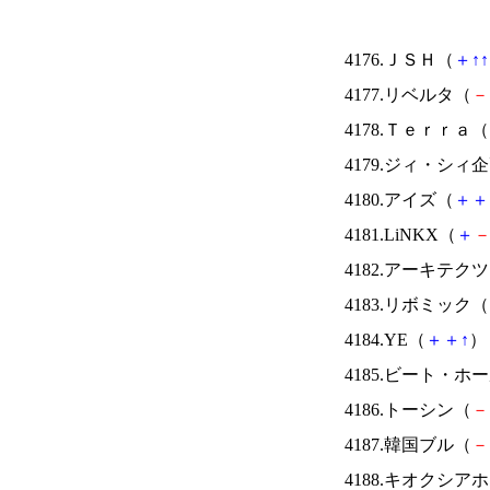
4176.ＪＳＨ（
＋
↑
↑
4177.リベルタ（
－
4178.Ｔｅｒｒａ（
4179.ジィ・シィ
4180.アイズ（
＋
＋
4181.LiNKX（
＋
4182.アーキテク
4183.リボミック（
4184.YE（
＋
＋
↑
） 
4185.ビート・
4186.トーシン（
－
4187.韓国ブル（
－
4188.キオクシ