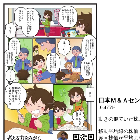
日本Ｍ＆Ａセン
-6.475%
動きの似ていた株
移動平均線の株価
赤＝株価が平均よ