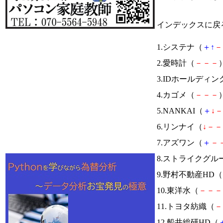
インデックスに戻
1.システナ（
＋
↑
－
2.愛時計（
－
－
－
）
3.IDホールディ
4.カゴメ（
－
－
－
）
5.NANKAI（
＋
↓
－
6.リンナイ（
↓
－
－
7.アズワン（
＋
－
8.ストライクグル
9.野村不動産HD（
10.東洋水（
－
－
－
11.トヨタ紡織（
－
12.船井総研HD（