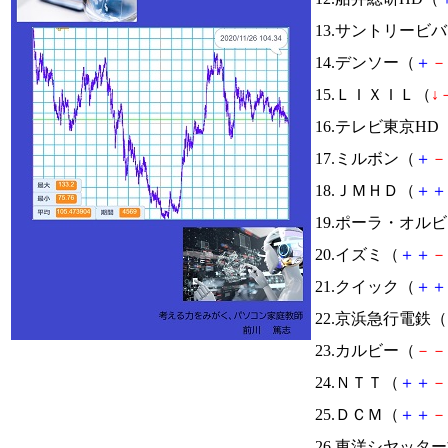
13.サントリービ
14.デンソー（
＋
－
15.ＬＩＸＩＬ（
↓
16.テレビ東京HD
17.ミルボン（
＋
－
18.ＪＭＨＤ（
＋
＋
19.ポーラ・オル
20.イズミ（
＋
＋
－
21.クイック（
＋
＋
22.京浜急行電鉄（
23.カルビー（
－
－
24.ＮＴＴ（
＋
＋
－
25.ＤＣＭ（
＋
＋
－
26.東洋シヤッタ