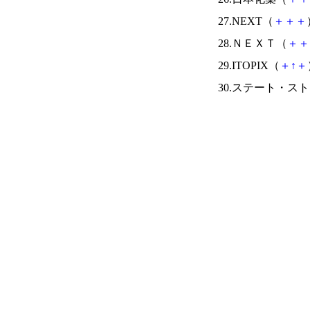
27.NEXT（
＋
＋
＋
28.ＮＥＸＴ（
＋
＋
29.ITOPIX（
＋
↑
＋
30.ステート・ス