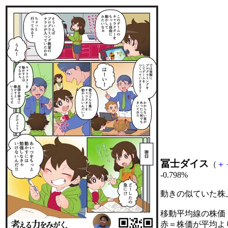
冨士ダイス
（
＋
-0.798%
動きの似ていた株
移動平均線の株価
赤＝株価が平均よ