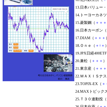
13.日本バリュー
14.トーヨーカネ
15.菱製鋼（
＋
＋
＋
16.日本カーボン（
17.DIAM（
＋
＋
＋
18.Ｏｎｅ（
＋
↑
＋
）
19.JPX日経400ET
20.兼松（
＋
＋
＋
） 
21.東京産（
＋
＋
＋
22.ＭＡＸＩＳナ
23.TOPIX-EX（
＋
24.MAXトピック
25.Ｔ３０連動投（
26.日本化薬（
＋
＋