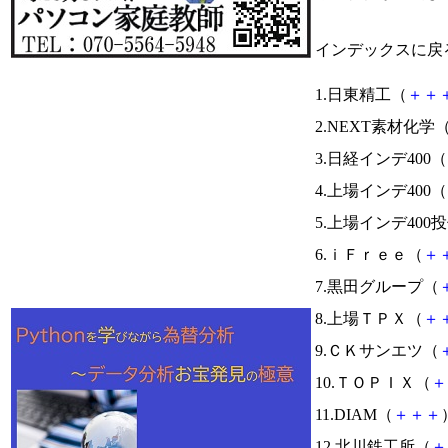
インデックスに戻
1.日東精工（
＋
＋
2.NEXT素材化学
3.日経インデ400（
4.上場インデ400（
5.上場インデ400
6.ｉＦｒｅｅ（
＋
7.黒田グループ（
8.上場ＴＰＸ（
＋
9.ＣＫサンエツ（
10.ＴＯＰＩＸ（
＋
11.DIAM（
＋
＋
＋
12.北川鉄工所（
＋