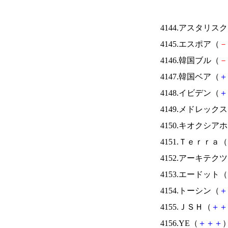
4144.アスタリス
4145.エスポア（
－
4146.韓国ブル（
－
4147.韓国ベア（
＋
4148.イビデン（
＋
4149.メドレック
4150.キオクシ
4151.Ｔｅｒｒａ（
4152.アーキテク
4153.エードット（
4154.トーシン（
＋
4155.ＪＳＨ（
＋
＋
4156.YE（
＋
＋
＋
）