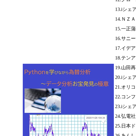
13.iシ
14.ＮＺ
15.一正
16.サニ
17.イ
18.テ
19.山
20.iシ
21.オリ
22.コ
23.iシ
24.弘電
25.日
26.あ