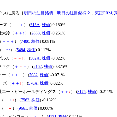
クスに戻る［
明日の注目銘柄
，
明日の注目銘柄２
，
東証PRM
,
アーズ（
－
－
＋
） (
515A
,
株価
) 0.180%
社大冷（
＋
＋
↑
） (
2883
,
株価
) 0.251%
（
＋
＋
＋
） (
7490
,
株価
) 0.091%
（
＋
↑
↑
） (
5484
,
株価
) 0.112%
バルX（
－
－
↓
） (
502A
,
株価
) 0.022%
ファク（
＋
－
－
） (
2162
,
株価
) 0.375%
ィー（
＋
＋
－
） (
7082
,
株価
) -0.071%
アーズ（
＋
＋
↓
） (
570A
,
株価
) 0.022%
会社エー・ピーホールディングス（
＋
＋
↓
） (
3175
,
株価
) -0.211%
亭（
＋
＋
↓
） (
7562
,
株価
) -0.132%
伎（
↑
↑
－
） (
9661
,
株価
) 0.000%
ローバルインフォ（
＋
＋
－
） (
4171
,
株価
) 0.241%