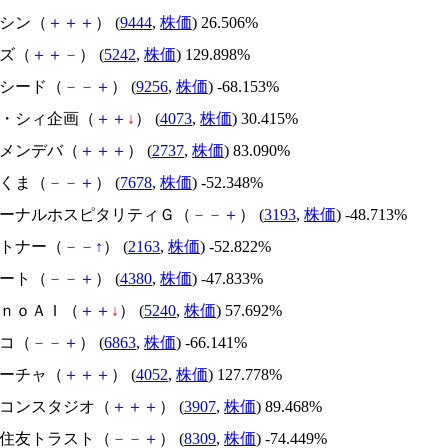
トーシン（
＋
＋
＋
） (
9444
,
株価
) 26.506%
イズ（
＋
＋
－
） (
5242
,
株価
) 129.898%
サクシード（
－
－
＋
） (
9256
,
株価
) -68.153%
ジィ・シィ企画（
＋
＋
↓
） (
4073
,
株価
) 30.415%
トーメンデバ（
＋
＋
＋
） (
2737
,
株価
) 83.090%
かさくま（
－
－
＋
） (
7678
,
株価
) -52.348%
エターナルホスピタリティＧ（
－
－
＋
） (
3193
,
株価
) -48.713%
アルトナー（
－
－
↑
） (
2163
,
株価
) -52.822%
Ｍマート（
－
－
＋
） (
4380
,
株価
) -47.833%
ｍｏｎｏＡＩ（
＋
＋
↓
） (
5240
,
株価
) 57.692%
レコ（
－
－
＋
） (
6863
,
株価
) -66.141%
フィーチャ（
＋
＋
＋
） (
4052
,
株価
) 127.778%
シリコンスタジオ（
＋
＋
＋
） (
3907
,
株価
) 89.468%
三井住友トラスト（
－
－
＋
） (
8309
,
株価
) -74.449%