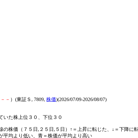
－
－
－
）(東証Ｓ, 7809,
株価
)(2026/07/09-2026/08/07)
ていた株上位３０、下位３０
線の株価（７５日,２５日,５日）↑＝上昇に転じた、↓＝下降に
が平均より低い、青＝株価が平均より高い