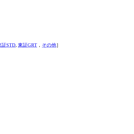
東証STD
,
東証GRT
，
その他
］