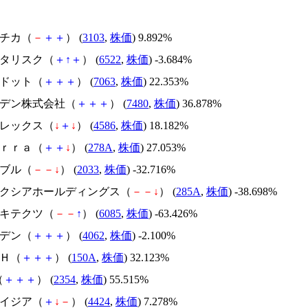
ユニチカ（
－
＋
＋
） (
3103
,
株価
) 9.892%
アスタリスク（
＋
↑
＋
） (
6522
,
株価
) -3.684%
エードット（
＋
＋
＋
） (
7063
,
株価
) 22.353%
スズデン株式会社（
＋
＋
＋
） (
7480
,
株価
) 36.878%
メドレックス（
↓
＋
↓
） (
4586
,
株価
) 18.182%
Ｔｅｒｒａ（
＋
＋
↓
） (
278A
,
株価
) 27.053%
韓国ブル（
－
－
↓
） (
2033
,
株価
) -32.716%
キオクシアホールディングス（
－
－
↓
） (
285A
,
株価
) -38.698%
アーキテクツ（
－
－
↑
） (
6085
,
株価
) -63.426%
イビデン（
＋
＋
＋
） (
4062
,
株価
) -2.100%
ＳＨ（
＋
＋
＋
） (
150A
,
株価
) 32.123%
（
＋
＋
＋
） (
2354
,
株価
) 55.515%
アメイジア（
＋
↓
－
） (
4424
,
株価
) 7.278%