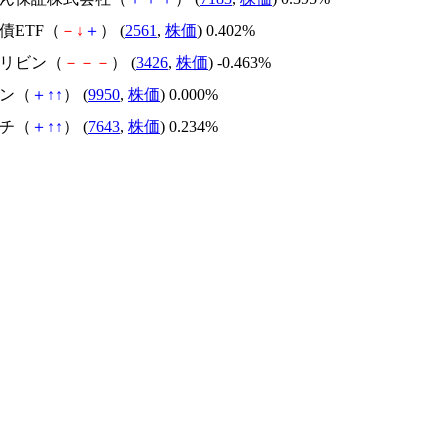
国債ETF（
－
↓
＋
） (
2561
,
株価
) 0.402%
ムリビン（
－
－
－
） (
3426
,
株価
) -0.463%
バン（
＋
↑
↑
） (
9950
,
株価
) 0.000%
イチ（
＋
↑
↑
） (
7643
,
株価
) 0.234%