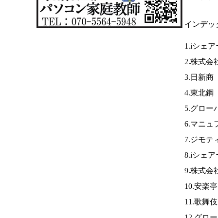
インデッ
1.iシェ
2.株式会
3.日新商
4.東北鋼
5.グロー
6.マニュ
7.ジモテ
8.iシェ
9.株式
10.安楽
11.歌舞
12.グ