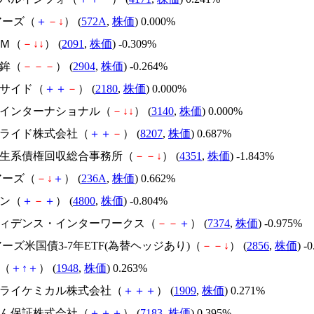
ェアーズ（
＋
－
↓
） (
572A
,
株価
) 0.000%
ＡＭ（
－
↓
↓
） (
2091
,
株価
) -0.309%
蒲鉾（
－
－
－
） (
2904
,
株価
) -0.264%
ーサイド（
＋
＋
－
） (
2180
,
株価
) 0.000%
デアインターナショナル（
－
↓
↓
） (
3140
,
株価
) 0.000%
ンアライド株式会社（
＋
＋
－
） (
8207
,
株価
) 0.687%
田再生系債権回収総合事務所（
－
－
↓
） (
4351
,
株価
) -1.843%
ェアーズ（
－
↓
＋
） (
236A
,
株価
) 0.662%
コン（
＋
－
＋
） (
4800
,
株価
) -0.804%
ンフィデンス・インターワークス（
－
－
＋
） (
7374
,
株価
) -0.975%
ェアーズ米国債3-7年ETF(為替ヘッジあり)（
－
－
↓
） (
2856
,
株価
) -
社（
＋
↑
＋
） (
1948
,
株価
) 0.263%
本ドライケミカル株式会社（
＋
＋
＋
） (
1909
,
株価
) 0.271%
んしん保証株式会社（
＋
＋
＋
） (
7183
,
株価
) 0.395%