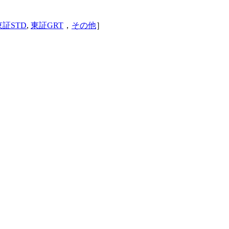
東証STD
,
東証GRT
，
その他
］