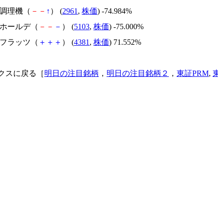
日本調理機（
－
－
↑
） (
2961
,
株価
) -74.984%
昭和ホールデ（
－
－
－
） (
5103
,
株価
) -75.000%
ビーフラッツ（
＋
＋
＋
） (
4381
,
株価
) 71.552%
クスに戻る［
明日の注目銘柄
，
明日の注目銘柄２
，
東証PRM
,