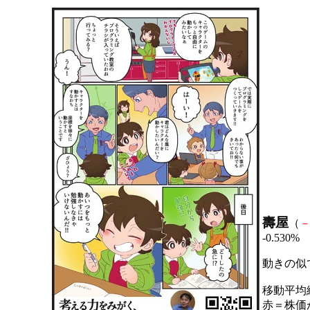
壽屋
（
-0.530%
動きの似
移動平均
赤＝株価