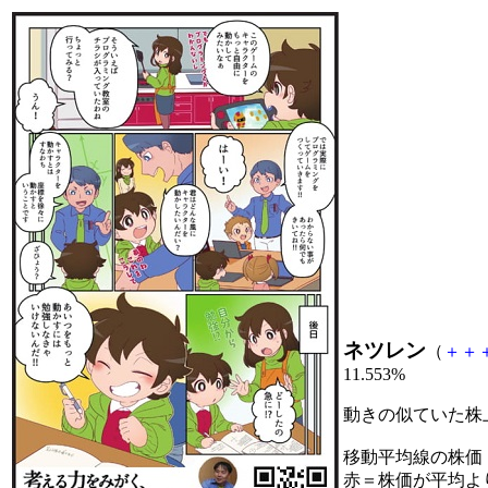
ネツレン
（
＋
＋
11.553%
動きの似ていた株
移動平均線の株価
赤＝株価が平均よ