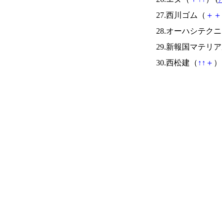
27.西川ゴム（
＋
＋
28.オーハシテク
29.新報国マテリ
30.西松建（
↑
↑
＋
） 