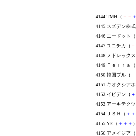
4144.TMH（
－
－
4145.スズデン株
4146.エードット（
4147.ユニチカ（
－
4148.メドレック
4149.Ｔｅｒｒａ（
4150.韓国ブル（
－
4151.キオクシ
4152.イビデン（
＋
4153.アーキテク
4154.ＪＳＨ（
＋
＋
4155.YE（
＋
＋
＋
）
4156.アメイジア（