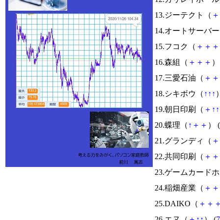
13.ジーテクト（
＋
14.オートサーバ
15.フコク（
＋
＋
＋
16.森組（
＋
＋
＋
） 
17.三愛石油（
＋
＋
18.シキボウ（
↑
↑
↑
）
19.朝日印刷（
＋
↑
↑
20.蝶理（
↑
＋
＋
） (
21.グランディ（
＋
22.共同印刷（
＋
＋
23.ゲームカード
24.稲畑産業（
＋
＋
25.DAIKO（
＋
＋
26.エヌ（
＋
↑
↑
） (
7