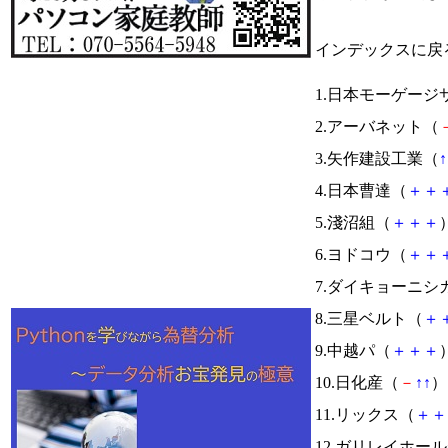
インデックスに戻
1.日本モーゲー
2.アーバネット（
3.矢作建設工業（
↑
4.日本曹達（
＋
＋
5.淺沼組（
＋
＋
＋
）
6.ヨドコウ（
＋
＋
7.ダイキョーニシ
8.三星ベルト（
＋
9.中越パ（
＋
＋
＋
）
10.日化産（
－
↑
↑
） 
11.リックス（
＋
＋
12.ガリレイホー