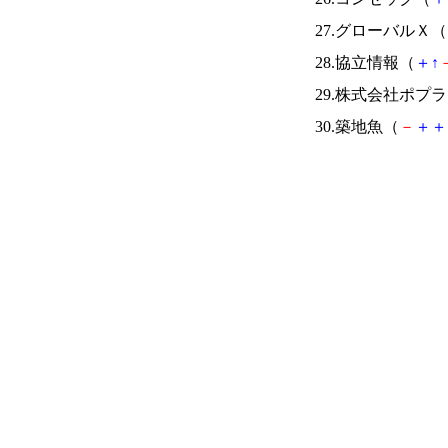
27.グローバルＸ（
28.協立情報（
＋
↑
29.株式会社ポプ
30.築地魚（
－
＋
＋