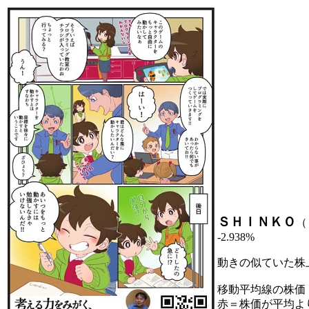
ＳＨＩＮＫＯ
（
-2.938%
動きの似ていた株
移動平均線の株価
赤＝株価が平均よ