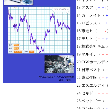
13.アスア（
＋
＋
↑
）
14.カーメイト（
＋
15.パピレス（
＋
＋
16.市進Ｈ（
＋
＋
↓
）
17.モリト（
－
＋
＋
18.株式会社キム
19.マルイチ（
－
－
20.CGSホールデ
21.日東ベスト（
－
22.東武住販（
－
＋
23.エスエルディ（
24.セキド（
－
－
－
25.ペットゴー（
－
26.コンセック（
＋