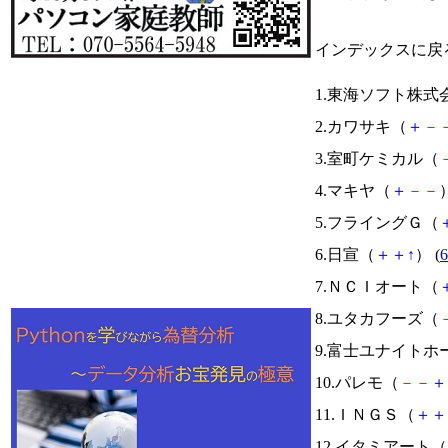
インデックスに戻
1.東海ソフト株式
2.カワサキ（
＋
－
3.室町ケミカル（
4.マキヤ（
＋
－
－
）
5.フライングＧ（
6.日宣（
＋
＋
↑
） (
6
7.ＮＣＩオート（
8.ユタカフーズ（
9.富士ユナイト
10.パレモ（
－
－
＋
11.ＩＮＧＳ（
＋
＋
12.イタミアート（