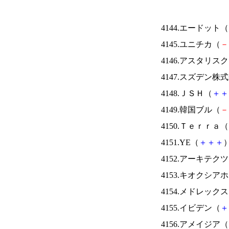
4144.エードット（
4145.ユニチカ（
－
4146.アスタリス
4147.スズデン株
4148.ＪＳＨ（
＋
＋
4149.韓国ブル（
－
4150.Ｔｅｒｒａ（
4151.YE（
＋
＋
＋
）
4152.アーキテク
4153.キオクシ
4154.メドレック
4155.イビデン（
＋
4156.アメイジア（