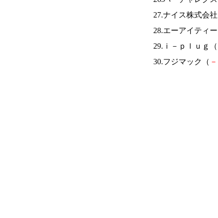
27.ナイス株式会
28.エーアイティ
29.ｉ－ｐｌｕｇ（
30.フジマック（
－