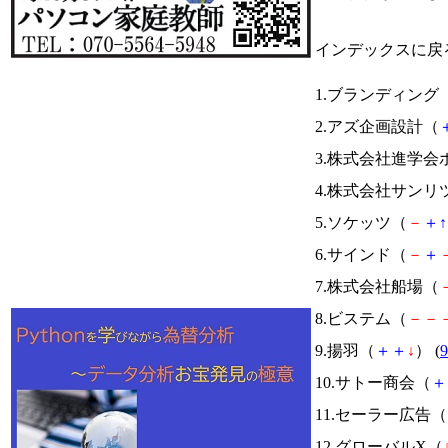
インデックスに戻
1.ブランディング
2.アズ企画設計（
3.株式会社進学
4.株式会社サンリ
5.ソケッツ（
－
＋
↑
6.サインド（
－
＋
7.株式会社船場（
8.ビステム（
－
－
9.揚羽（
＋
＋
↓
） (
9
10.サトー商会（
＋
11.セーラー広告（
12.グローバルX（