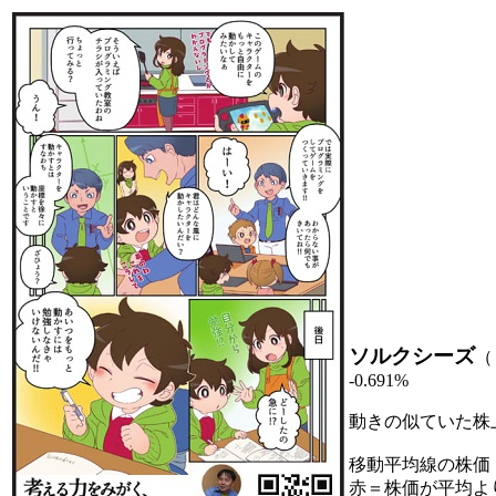
ソルクシーズ
（
-0.691%
動きの似ていた株
移動平均線の株価
赤＝株価が平均よ