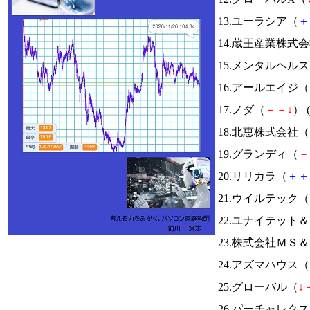
13.ユーラシア（
＋
14.蔵王産業株式
15.メンタルヘル
16.アールエイジ（
17.ノダ（
－
－
↓
） (
18.北恵株式会社（
19.グランディ（
－
20.リリカラ（
＋
＋
21.ウイルテック（
22.ユナイテット
23.株式会社ＭＳ
24.アズマハウス（
25.グローバル（
↓
26.パーチャレク