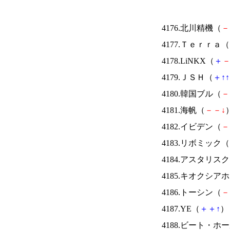
4176.北川精機（
－
4177.Ｔｅｒｒａ（
4178.LiNKX（
＋
4179.ＪＳＨ（
＋
↑
↑
4180.韓国ブル（
－
4181.海帆（
－
－
↓
）
4182.イビデン（
－
4183.リボミック（
4184.アスタリス
4185.キオクシ
4186.トーシン（
－
4187.YE（
＋
＋
↑
） 
4188.ビート・