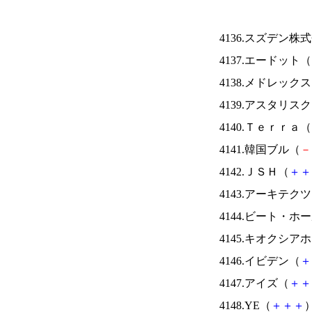
4136.スズデン株
4137.エードット（
4138.メドレック
4139.アスタリス
4140.Ｔｅｒｒａ（
4141.韓国ブル（
－
4142.ＪＳＨ（
＋
＋
4143.アーキテク
4144.ビート・
4145.キオクシ
4146.イビデン（
＋
4147.アイズ（
＋
＋
4148.YE（
＋
＋
＋
）