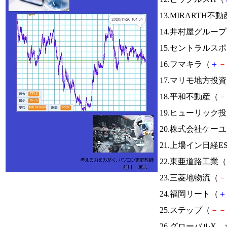
13.MIRARTH
14.井村屋グルー
15.セントラルス
16.フマキラ（
＋
－
17.マリモ地方投
18.平和不動産（
－
19.ヒューリック
20.株式会社ケー
21.上場イン日経E
22.東亜道路工業（
23.三菱地物流（
－
24.福岡リート（
＋
25.ステップ（
－
－
26.グローバルX 