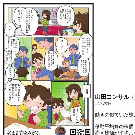
山田コンサル
（
-2.779%
動きの似ていた株
移動平均線の株価
赤＝株価が平均よ