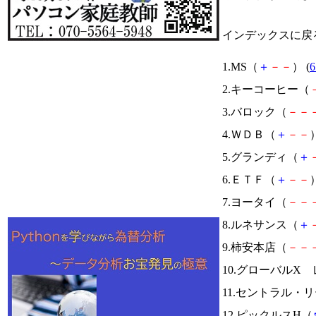
インデックスに戻
1.MS（
＋
－
－
） (
6
2.キーコーヒー（
3.バロック（
－
－
4.ＷＤＢ（
＋
－
－
）
5.グランディ（
＋
6.ＥＴＦ（
＋
－
－
）
7.ヨータイ（
－
－
8.ルネサンス（
＋
9.柿安本店（
－
－
10.グローバルX 
11.セントラル・
12.ピックルスH（