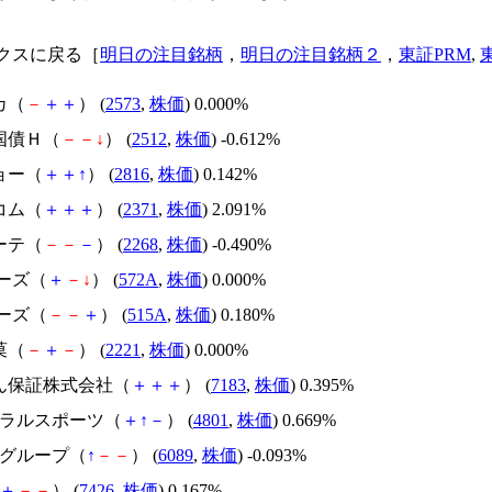
クスに戻る［
明日の注目銘柄
，
明日の注目銘柄２
，
東証PRM
,
カ（
－
＋
＋
） (
2573
,
株価
) 0.000%
国債Ｈ（
－
－
↓
） (
2512
,
株価
) -0.612%
ョー（
＋
＋
↑
） (
2816
,
株価
) 0.142%
コム（
＋
＋
＋
） (
2371
,
株価
) 2.091%
ーテ（
－
－
－
） (
2268
,
株価
) -0.490%
アーズ（
＋
－
↓
） (
572A
,
株価
) 0.000%
アーズ（
－
－
＋
） (
515A
,
株価
) 0.180%
菓（
－
＋
－
） (
2221
,
株価
) 0.000%
しん保証株式会社（
＋
＋
＋
） (
7183
,
株価
) 0.395%
ントラルスポーツ（
＋
↑
－
） (
4801
,
株価
) 0.669%
ルグループ（
↑
－
－
） (
6089
,
株価
) -0.093%
＋
－
－
） (
7426
,
株価
) 0.167%