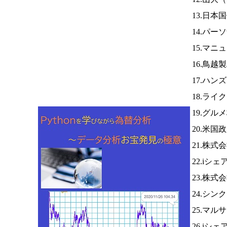
13.日本
14.パー
15.マニ
16.鳥越
17.ハン
18.ライ
19.グル
20.米
21.株式
22.iシ
23.株式
24.シン
25.マ
26.iシ