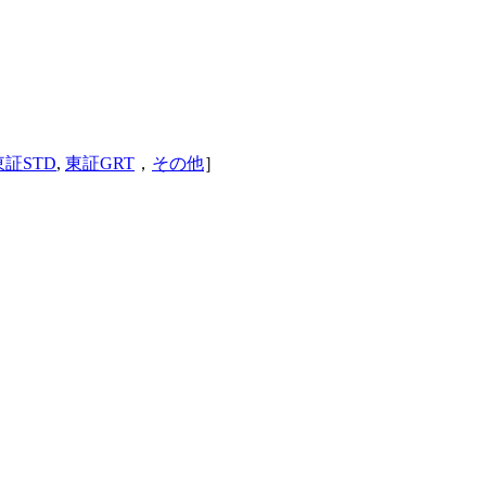
東証STD
,
東証GRT
，
その他
］