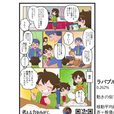
ラバブ
0.262%
動きの似
移動平均
赤＝株価