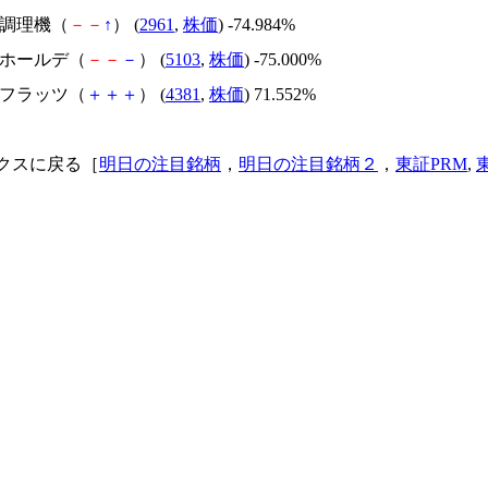
日本調理機（
－
－
↑
） (
2961
,
株価
) -74.984%
昭和ホールデ（
－
－
－
） (
5103
,
株価
) -75.000%
ビーフラッツ（
＋
＋
＋
） (
4381
,
株価
) 71.552%
クスに戻る［
明日の注目銘柄
，
明日の注目銘柄２
，
東証PRM
,