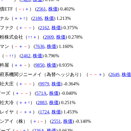
国債ETF（
－
↓
＋
） (
2561
,
株価
) 0.402%
ソナル（
＋
＋
↑
） (
2186
,
株価
) 1.213%
ュファク（
＋
－
－
） (
2162
,
株価
) 0.375%
製粉株式会社（
↑
↑
＋
） (
2009
,
株価
) 0.278%
ズマン（
－
＋
－
） (
7636
,
株価
) 1.160%
ク（
－
↑
↑
） (
2462
,
株価
) 0.796%
メ杵屋（
＋
＋
－
） (
9850
,
株価
) 0.935%
国政府系機関ジニーメイ（為替ヘッジあり）（
－
－
＋
） (
2649
,
株価
会社大庄（
＋
－
－
） (
9979
,
株価
) -0.364%
ェアーズ（
＋
－
－
） (
571A
,
株価
) -0.040%
会社大冷（
＋
＋
↑
） (
2883
,
株価
) 0.251%
クレイヤ（
－
＋
＋
） (
1724
,
株価
) 1.453%
ルサンアイ（株）（
＋
↓
－
） (
2551
,
株価
) -0.140%
ェアーズ（
－
↓
＋
） (
236A
,
株価
) 0.662%