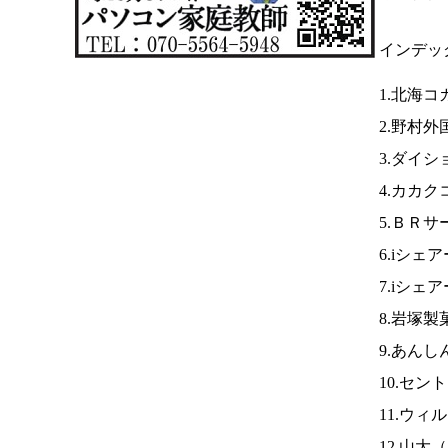
インデッ
1.北海コ
2.野村外
3.ダイシ
4.カカク
5.ＢＲサ
6.iシェ
7.iシェ
8.岩塚製
9.あん
10.セ
11.ウィ
12.山大（