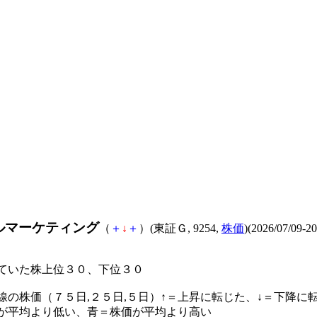
ルマーケティング
（
＋
↓
＋
）(東証Ｇ, 9254,
株価
)(2026/07/09-20
ていた株上位３０、下位３０
線の株価（７５日,２５日,５日）↑＝上昇に転じた、↓＝下降に
が平均より低い、青＝株価が平均より高い