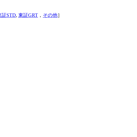
東証STD
,
東証GRT
，
その他
］