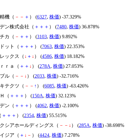
北川精機（
－
－
＋
） (
6327
,
株価
) -37.329%
スズデン株式会社（
＋
＋
＋
） (
7480
,
株価
) 36.878%
ユニチカ（
－
＋
＋
） (
3103
,
株価
) 9.892%
エードット（
＋
＋
＋
） (
7063
,
株価
) 22.353%
メドレックス（
↓
＋
↓
） (
4586
,
株価
) 18.182%
Ｔｅｒｒａ（
＋
＋
↓
） (
278A
,
株価
) 27.053%
韓国ブル（
－
－
↓
） (
2033
,
株価
) -32.716%
アーキテクツ（
－
－
↑
） (
6085
,
株価
) -63.426%
ＳＨ（
＋
＋
＋
） (
150A
,
株価
) 32.123%
イビデン（
＋
＋
＋
） (
4062
,
株価
) -2.100%
（
＋
＋
＋
） (
2354
,
株価
) 55.515%
キオクシアホールディングス（
－
－
↓
） (
285A
,
株価
) -38.698%
アメイジア（
＋
↓
－
） (
4424
,
株価
) 7.278%