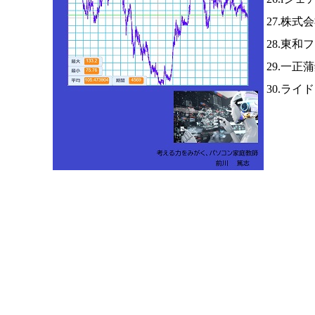
27.株式
28.東和
29.一正
30.ライ