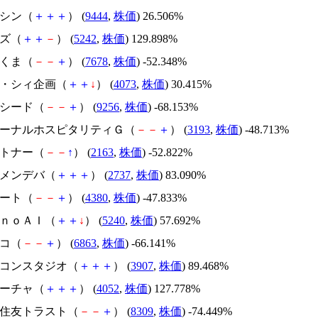
トーシン（
＋
＋
＋
） (
9444
,
株価
) 26.506%
イズ（
＋
＋
－
） (
5242
,
株価
) 129.898%
かさくま（
－
－
＋
） (
7678
,
株価
) -52.348%
ジィ・シィ企画（
＋
＋
↓
） (
4073
,
株価
) 30.415%
サクシード（
－
－
＋
） (
9256
,
株価
) -68.153%
エターナルホスピタリティＧ（
－
－
＋
） (
3193
,
株価
) -48.713%
アルトナー（
－
－
↑
） (
2163
,
株価
) -52.822%
トーメンデバ（
＋
＋
＋
） (
2737
,
株価
) 83.090%
Ｍマート（
－
－
＋
） (
4380
,
株価
) -47.833%
ｍｏｎｏＡＩ（
＋
＋
↓
） (
5240
,
株価
) 57.692%
レコ（
－
－
＋
） (
6863
,
株価
) -66.141%
シリコンスタジオ（
＋
＋
＋
） (
3907
,
株価
) 89.468%
フィーチャ（
＋
＋
＋
） (
4052
,
株価
) 127.778%
三井住友トラスト（
－
－
＋
） (
8309
,
株価
) -74.449%