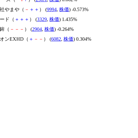
会社やまや（
－
＋
＋
） (
9994
,
株価
) -0.573%
フード（
＋
＋
＋
） (
3329
,
株価
) 1.435%
蒲鉾（
－
－
－
） (
2904
,
株価
) -0.264%
ドオンEXHD（
＋
－
－
） (
6082
,
株価
) 0.304%